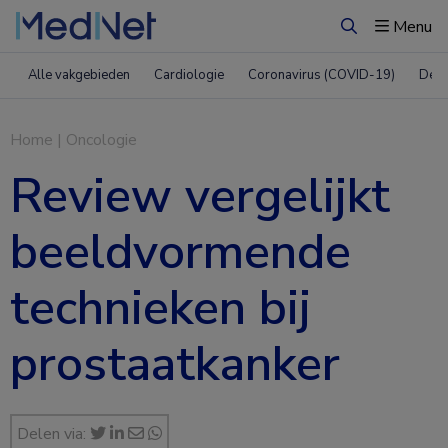
Menu
Zoeken
Alle vakgebieden
Cardiologie
Coronavirus (COVID-19)
Derm
Home
|
Oncologie
Review vergelijkt
beeldvormende
technieken bij
prostaatkanker
Delen via: