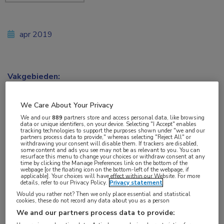
apr 2019
Vakgebieden:
Oncologie
,
Urologie
We Care About Your Privacy
Aandachtsgebieden:
We and our
889
partners store and access personal data, like browsing
data or unique identifiers, on your device. Selecting "I Accept" enables
Uro-oncologie
tracking technologies to support the purposes shown under "we and our
partners process data to provide," whereas selecting "Reject All" or
withdrawing your consent will disable them. If trackers are disabled,
some content and ads you see may not be as relevant to you. You can
Tags:
resurface this menu to change your choices or withdraw consent at any
time by clicking the Manage Preferences link on the bottom of the
beeldvorming
,
lymfekliermetastase
webpage [or the floating icon on the bottom-left of the webpage, if
applicable]. Your choices will have effect within our Website. For more
details, refer to our Privacy Policy.
Privacy statement
Tijdens prostaatkankerchirurgie zijn verschillende
Would you rather not? Then we only place essential and statistical
cookies, these do not record any data about you as a person
beeldvormende technieken beschikbaar die
We and our partners process data to provide: