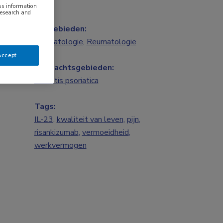
ess information
research and
Vakgebieden:
Dermatologie
,
Reumatologie
Accept
Aandachtsgebieden:
Arthritis psoriatica
Tags:
IL-23
,
kwaliteit van leven
,
pijn
,
risankizumab
,
vermoeidheid
,
werkvermogen