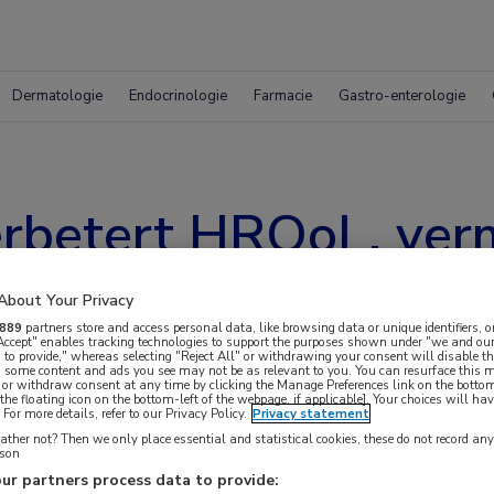
Dermatologie
Endocrinologie
Farmacie
Gastro-enterologie
rbetert HRQoL, verm
tiviteit bij PsA
About Your Privacy
889
partners store and access personal data, like browsing data or unique identifiers, o
 Accept" enables tracking technologies to support the purposes shown under "we and our
 to provide," whereas selecting "Reject All" or withdrawing your consent will disable th
, some content and ads you see may not be as relevant to you. You can resurface this
 or withdraw consent at any time by clicking the Manage Preferences link on the bottom
the floating icon on the bottom-left of the webpage, if applicable]. Your choices will hav
For more details, refer to our Privacy Policy.
Privacy statement
ther not? Then we only place essential and statistical cookies, these do not record an
rson
in een grotere verbetering in
ur partners process data to provide: