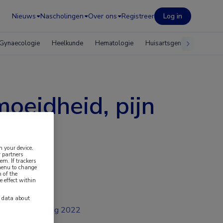
Nieuws
Nascholingen
Over ons
Registreer
Log in
Gynaecologie
Heelkunde
Hematologie
Huisartsgeneeskunde
oeidheid, pijn
n your device.
 partners
em. If trackers
 menu to change
 of the
e effect within
y data about
aug 2022