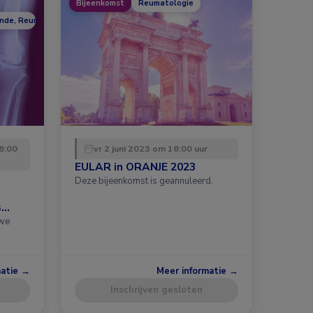
Bijeenkomst
Reumatologie
unde, Reumatologie
8:00
vr 2 juni 2023 om 18:00 uur
EULAR in ORANJE 2023
Deze bijeenkomst is geannuleerd.
s
uwe
matie →
Meer informatie →
Inschrijven gesloten