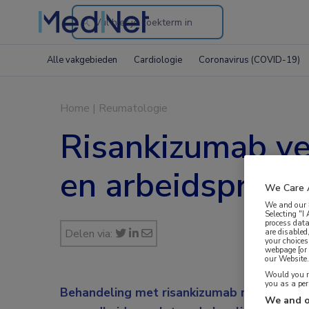
Search
through
Alle vakgebieden
Cardiologie
Coronavirus (COVID-19)
the
website
Home
|
Reumatologie
Risankizumab ve
en arbeidsproduc
We Care 
We and our
Selecting "I
process data
Delen via:
are disabled
your choices
webpage [or 
our Website. 
Would you ra
you as a pe
Behandeling met risankizumab resulteerde 
We and o