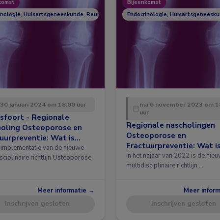
komst
Bijeenkomst
inologie, Huisartsgeneeskunde, Reumatologie
Endocrinologie, Huisartsgeneesk
 30 januari 2024 om 18:00 uur
ma 6 november 2023 om 1
uur
sfoort - Regionale
Regionale nascholingen
holing Osteoporose en
Osteoporose en
uurpreventie: Wat is
Fractuurpreventie: Wat i
 in de richtlijn?
implementatie van de nieuwe
nieuw in de richtlijn?
In het najaar van 2022 is de nie
sciplinaire richtlijn Osteoporose
multidisciplinaire richtlijn …
Meer informatie →
Meer infor
Inschrijven gesloten
Inschrijven gesloten