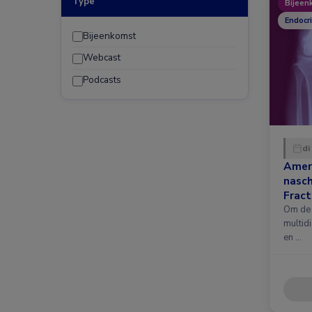
Type
Bijeen
Endocr
Bijeenkomst
Webcast
Podcasts
di
Amer
nasc
Fract
nieuw
Om de 
multidi
en …