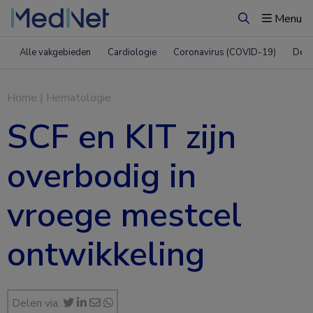
Menu
Zoeken
Alle vakgebieden
Cardiologie
Coronavirus (COVID-19)
Derm
Home
|
Hematologie
SCF en KIT zijn
overbodig in
vroege mestcel
ontwikkeling
Delen via: