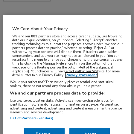
nov 2017
We Care About Your Privacy
We and our
889
partners store and access personal data, like browsing
data or unique identifiers, on your device. Selecting "I Accept" enables
tracking technologies to support the purposes shown under "we and our
Vakgebieden:
partners process data to provide," whereas selecting "Reject All" or
withdrawing your consent will disable them. If trackers are disabled,
Hematologie
some content and ads you see may not be as relevant to you. You can
resurface this menu to change your choices or withdraw consent at any
time by clicking the Manage Preferences link on the bottom of the
webpage [or the floating icon on the bottom-left of the webpage, if
applicable]. Your choices will have effect within our Website. For more
details, refer to our Privacy Policy.
Privacy statement
Would you rather not? Then we only place essential and statistical
Tags:
cookies, these do not record any data about you as a person
imatinib
We and our partners process data to provide:
Use precise geolocation data. Actively scan device characteristics for
identification. Store and/or access information on a device. Personalised
advertising and content, advertising and content measurement, audience
research and services development.
List of Partners (vendors)
Log hier in om volledige
Reject All
I Accept