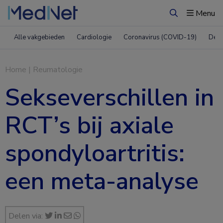
Menu
Zoeken
Alle vakgebieden
Cardiologie
Coronavirus (COVID-19)
Derm
Home
|
Reumatologie
Sekseverschillen in
RCT’s bij axiale
spondyloartritis:
een meta-analyse
Delen via: