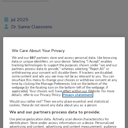
jul 2025
Dr. Sanne Claessens
Vakgebieden:
We Care About Your Privacy
Reumatologie
We and our
887
partners store and access personal data, like browsing
data or unique identifiers, on your device. Selecting "I Accept" enables
tracking technologies to support the purposes shown under "we and our
partners process data to provide," whereas selecting "Reject All" or
Aandachtsgebieden:
withdrawing your consent will disable them. If trackers are disabled,
some content and ads you see may not be as relevant to you. You can
Spondyloartritis
resurface this menu to change your choices or withdraw consent at any
time by clicking the Manage Preferences link on the bottom of the
webpage [or the floating icon on the bottom-left of the webpage, if
applicable]. Your choices will have effect within our Website. For more
Tags:
details, refer to our Privacy Policy.
Privacy statement
Would you rather not? Then we only place essential and statistical
axSpA
,
bimekizumab
,
certolizumab
,
etanercept
,
ixekizumab
,
cookies, these do not record any data about you as a person
secukinumab
,
TNF-remmer
We and our partners process data to provide:
Use precise geolocation data. Actively scan device characteristics for
identification. Store and/or access information on a device. Personalised
Vrouwelijke patiënten met axiale spondyloartritis
advertising and content, advertising and content measurement, audience