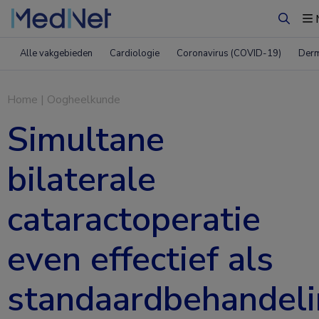
Zoeke
Alle vakgebieden
Cardiologie
Coronavirus (COVID-19)
Derm
Home
|
Oogheelkunde
Simultane
bilaterale
cataractoperatie
even effectief als
standaardbehandel