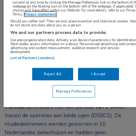
Simultane bilaterale cataractchirurgie is net zo
consent at any time by clicking the Manage Preferences link on the bottom of t
webpage [or the floating icon on the bottom-left of the webpage, if applicable]. 
effectief en veilig als consecutieve bilaterale
choices will have effect within our Website. For more details, refer to our Priva
Policy.
Privacy statement
cataractchirurgie. Bovendien is bilaterale
Would you rather not? Then we only place essential and statistical cookies, the
cataractchirurgie op 1 dag per patiënt 403 euro
do not record any data about you as a person
We and our partners process data to provide:
goedkoper dan de standaardbehandeling,
Use precise geolocation data. Actively scan device characteristics for identificatio
waardoor in Nederland in potentie tot 27,4
Store and/or access information on a device. Personalised advertising and conten
advertising and content measurement, audience research and services
miljoen euro per jaar aan maatschappelijke
development.
List of Partners (vendors)
kosten bespaard kan worden.
In een gerandomiseerde, gecontroleerde studie
Reject All
I Accept
kregen 427 patiënten met cataract in beide ogen
simultane bilaterale cataractchirurgie (ISBCS). Een
Manage Preferences
groep van 438 patiënten onderging de
standaardprocedure met een periode van 2 weken
tussen de operaties aan beide ogen (DSBCS). De
studiedeelnemers werden geworven in 10
Nederlandse ziekenhuizen en hadden geen