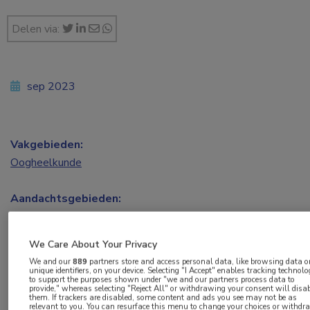
Delen via:
sep 2023
Vakgebieden:
Oogheelkunde
Aandachtsgebieden:
Chirurgie
We Care About Your Privacy
Tags:
We and our
889
partners store and access personal data, like browsing data o
cataract
unique identifiers, on your device. Selecting "I Accept" enables tracking technolo
to support the purposes shown under "we and our partners process data to
provide," whereas selecting "Reject All" or withdrawing your consent will disa
them. If trackers are disabled, some content and ads you see may not be as
relevant to you. You can resurface this menu to change your choices or withdr