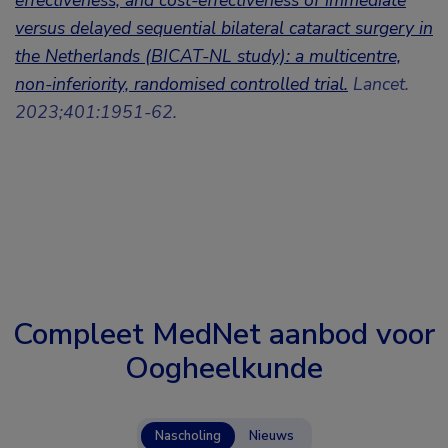
effectiveness, and cost-effectiveness of immediate
versus delayed sequential bilateral cataract surgery in
the Netherlands (BICAT-NL study): a multicentre,
non-inferiority, randomised controlled trial.
Lancet.
2023;401:1951-62.
Compleet MedNet aanbod voor
Oogheelkunde
Nascholing
Nieuws