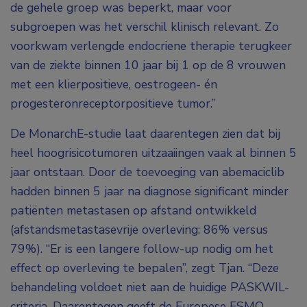
de gehele groep was beperkt, maar voor
subgroepen was het verschil klinisch relevant. Zo
voorkwam verlengde endocriene therapie terugkeer
van de ziekte binnen 10 jaar bij 1 op de 8 vrouwen
met een klierpositieve, oestrogeen- én
progesteronreceptorpositieve tumor.”
De MonarchE-studie laat daarentegen zien dat bij
heel hoogrisicotumoren uitzaaiingen vaak al binnen 5
jaar ontstaan. Door de toevoeging van abemaciclib
hadden binnen 5 jaar na diagnose significant minder
patiënten metastasen op afstand ontwikkeld
(afstandsmetastasevrije overleving: 86% versus
79%). “Er is een langere follow-up nodig om het
effect op overleving te bepalen”, zegt Tjan. “Deze
behandeling voldoet niet aan de huidige PASKWIL-
criteria. Daarentegen geeft de Europese ESMO-