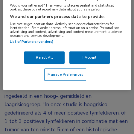
(HR+/HER2-) borstkanker in de periode 2011 tot
Would you rather not? Then we only place essential and statistical
cookies, these do not record any data about you as a person
2019 in Nederland. Deze vrouwen hebben een
We and our partners process data to provide:
langdurig risico op terugkeer van ziekte, vertelt
Use precise geolocation data. Actively scan device characteristics for
Geurts. “Dat risico blijft meer dan 20 jaar na
identification. Store and/or access information on a device. Personalised
advertising and content, advertising and content measurement, audience
diagnose aanwezig. We weten dat verschillende
research and services development.
List of Partners (vendors)
factoren het risico kunnen verhogen, zoals
lymfeklierpositieve ziekte, grotere tumoren of
Reject All
I Accept
bijvoorbeeld een histologische graad 3.”
Studiepopulatie
Manage Preferences
De studiepopulatie werd op basis van deze factoren
ingedeeld in een hoog-, gemiddeld en
laagrisicogroep. “In onze studie is hoogrisico
gedefinieerd als 4 of meer positieve lymfeklieren, of
1 tot 3 positieve lymfeklieren in combinatie met een
tumor van ten minste 5 cm of een histologische