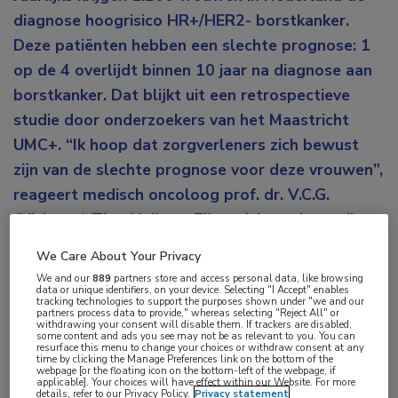
diagnose hoogrisico HR+/HER2- borstkanker.
Deze patiënten hebben een slechte prognose: 1
op de 4 overlijdt binnen 10 jaar na diagnose aan
borstkanker. Dat blijkt uit een retrospectieve
studie door onderzoekers van het Maastricht
UMC+. “Ik hoop dat zorgverleners zich bewust
zijn van de slechte prognose voor deze vrouwen”,
reageert medisch oncoloog prof. dr. V.C.G.
(Vivianne) Tjan-Heijnen. Zij verrichtte de studie
samen met promovenda/internist in opleiding
We Care About Your Privacy
drs. S.W.M. (Senna) Lammers en epidemioloog
We and our
889
partners store and access personal data, like browsing
data or unique identifiers, on your device. Selecting "I Accept" enables
Medische Oncologie dr. ir. S.M.E. (Sandra) Geurts.
tracking technologies to support the purposes shown under "we and our
partners process data to provide," whereas selecting "Reject All" or
withdrawing your consent will disable them. If trackers are disabled,
1
In de studie
is met data van de Nederlandse
some content and ads you see may not be as relevant to you. You can
resurface this menu to change your choices or withdraw consent at any
Kankerregistratie gekeken naar vrouwen met
time by clicking the Manage Preferences link on the bottom of the
webpage [or the floating icon on the bottom-left of the webpage, if
vroegstadium, hormoongevoelige, HER2-negatieve
applicable]. Your choices will have effect within our Website. For more
details, refer to our Privacy Policy.
Privacy statement