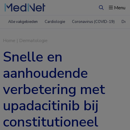
Menu
Zoeken
Alle vakgebieden
Cardiologie
Coronavirus (COVID-19)
Derm
Home
|
Dermatologie
Snelle en
aanhoudende
verbetering met
upadacitinib bij
constitutioneel