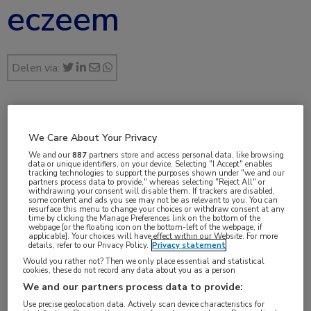
eczeem
Delen via:
sep 2024
We Care About Your Privacy
Assisted by AI
We and our
887
partners store and access personal data, like browsing
data or unique identifiers, on your device. Selecting "I Accept" enables
tracking technologies to support the purposes shown under "we and our
partners process data to provide," whereas selecting "Reject All" or
withdrawing your consent will disable them. If trackers are disabled,
Vakgebieden:
some content and ads you see may not be as relevant to you. You can
resurface this menu to change your choices or withdraw consent at any
Dermatologie
time by clicking the Manage Preferences link on the bottom of the
webpage [or the floating icon on the bottom-left of the webpage, if
applicable]. Your choices will have effect within our Website. For more
details, refer to our Privacy Policy.
Privacy statement
Aandachtsgebieden:
Would you rather not? Then we only place essential and statistical
cookies, these do not record any data about you as a person
Eczeem
We and our partners process data to provide:
Use precise geolocation data. Actively scan device characteristics for
Tags: