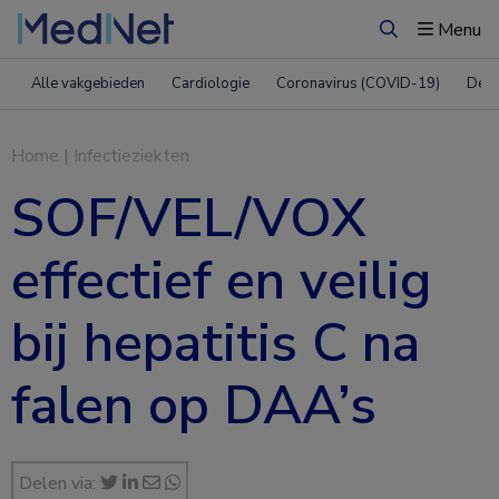
Menu
Zoeken
Alle vakgebieden
Cardiologie
Coronavirus (COVID-19)
Derm
Home
|
Infectieziekten
SOF/VEL/VOX
effectief en veilig
bij hepatitis C na
falen op DAA’s
Delen via: