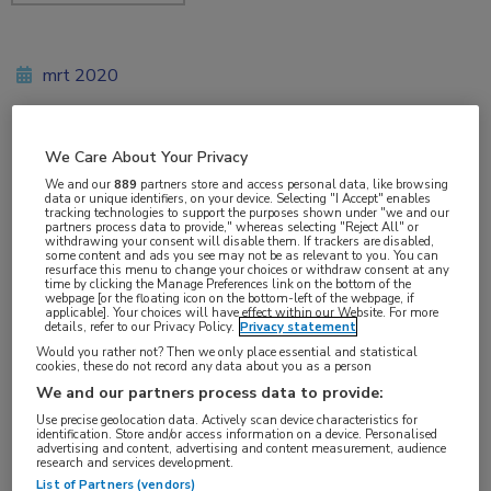
mrt 2020
We Care About Your Privacy
Vakgebieden:
We and our
889
partners store and access personal data, like browsing
Infectieziekten
data or unique identifiers, on your device. Selecting "I Accept" enables
tracking technologies to support the purposes shown under "we and our
partners process data to provide," whereas selecting "Reject All" or
withdrawing your consent will disable them. If trackers are disabled,
Aandachtsgebieden:
some content and ads you see may not be as relevant to you. You can
resurface this menu to change your choices or withdraw consent at any
Hepatitis
time by clicking the Manage Preferences link on the bottom of the
webpage [or the floating icon on the bottom-left of the webpage, if
applicable]. Your choices will have effect within our Website. For more
details, refer to our Privacy Policy.
Privacy statement
Tags:
Would you rather not? Then we only place essential and statistical
DAA’s
,
hepatitis C
,
sofosbuvir/velpatasvir/voxilaprevir
cookies, these do not record any data about you as a person
We and our partners process data to provide:
Use precise geolocation data. Actively scan device characteristics for
In een Spaans cohort van 137 patiënten met een
identification. Store and/or access information on a device. Personalised
advertising and content, advertising and content measurement, audience
chronische HCV-infectie bij wie een eerdere
research and services development.
List of Partners (vendors)