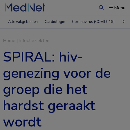
Menu
Zoeken
Alle vakgebieden
Cardiologie
Coronavirus (COVID-19)
Derm
Home
|
Infectieziekten
SPIRAL: hiv-
genezing voor de
groep die het
hardst geraakt
wordt