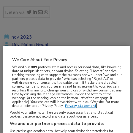
Delen via:
nov 2023
Drs. Mirjam Bedaf
We Care About Your Privacy
We and our
889
partners store and access personal data, like browsing
Vakgebieden:
data or unique identifiers, on your device. Selecting "I Accept" enables
tracking technologies to support the purposes shown under "we and our
Infectieziekten
partners process data to provide," whereas selecting "Reject All" or
withdrawing your consent will disable them. If trackers are disabled,
some content and ads you see may not be as relevant to you. You can
resurface this menu to change your choices or withdraw consent at any
Aandachtsgebieden:
time by clicking the Manage Preferences link on the bottom of the
webpage [or the floating icon on the bottom-left of the webpage, if
HIV
,
Virale infecties
applicable]. Your choices will have effect within our Website. For more
details, refer to our Privacy Policy.
Privacy statement
Would you rather not? Then we only place essential and statistical
cookies, these do not record any data about you as a person
We and our partners process data to provide:
Een oplossing voor de hiv-epidemie voor de
Use precise geolocation data. Actively scan device characteristics for