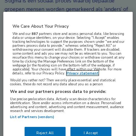
Stigma is een sociaal proces waarbij bepaalde
groepen mensen worden gemarkeerd als ‘anders’ of
‘minderwaardig’. Stigma ontstaat door het
toeschrijven van negatieve eigenschappen aan een
We Care About Your Privacy
bepaald kenmerk. Dit leidt tot sociale afstand,
We and our
887
partners store and access personal data, like browsing
data or unique identifiers, on your device. Selecting "I Accept" enables
tracking technologies to support the purposes shown under "we and our
discriminatie en uitsluiting. Stigma is niet alleen een
partners process data to provide," whereas selecting "Reject All" or
withdrawing your consent will disable them. If trackers are disabled,
individueel probleem, maar ook een maatschappelijk
some content and ads you see may not be as relevant to you. You can
resurface this menu to change your choices or withdraw consent at any
1
en institutioneel fenomeen.
time by clicking the Manage Preferences link on the bottom of the
webpage [or the floating icon on the bottom-left of the webpage, if
applicable]. Your choices will have effect within our Website. For more
Hiv-gerelateerd stigma bezit een aantal unieke
details, refer to our Privacy Policy.
Privacy statement
Would you rather not? Then we only place essential and statistical
kenmerken: zo wordt het gevoed door hardnekkige
cookies, these do not record any data about you as a person
misvattingen over besmettelijkheid, associaties met
We and our partners process data to provide:
2
dood, seksualiteit, druggebruik en morele oordelen.
Use precise geolocation data. Actively scan device characteristics for
identification. Store and/or access information on a device. Personalised
Ondanks het feit dat hiv inmiddels verworden is tot
advertising and content, advertising and content measurement, audience
research and services development.
een chronische aandoening en mensen met hiv een
List of Partners (vendors)
vrijwel normale levensverwachting hebben, blijft
3
het stigma rondom hiv hardnekkig bestaan.
Reject All
I Accept