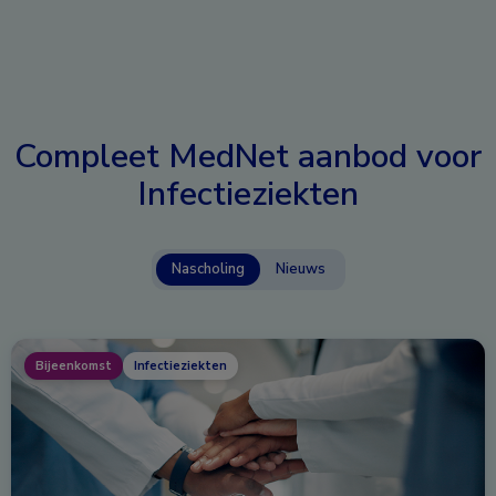
Compleet MedNet aanbod voor
Infectieziekten
Nascholing
Nieuws
Bijeenkomst
Infectieziekten