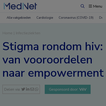
Menu
Zoeken
Alle vakgebieden
Cardiologie
Coronavirus (COVID-19)
Derm
Home
|
Infectieziekten
Stigma rondom hiv:
van vooroordelen
naar empowerment
Delen via:
Gesponsord door:
ViiV