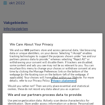
okt 2022
Vakgebieden:
Infectieziekten
Aandachtsgebieden:
We Care About Your Privacy
Parasitaire infecties
We and our
889
partners store and access personal data, like browsing
data or unique identifiers, on your device. Selecting "I Accept" enables
tracking technologies to support the purposes shown under "we and our
Tags:
partners process data to provide," whereas selecting "Reject All" or
withdrawing your consent will disable them. If trackers are disabled,
malaria
some content and ads you see may not be as relevant to you. You can
resurface this menu to change your choices or withdraw consent at any
time by clicking the Manage Preferences link on the bottom of the
webpage [or the floating icon on the bottom-left of the webpage, if
applicable]. Your choices will have effect within our Website. For more
Openbare apotheken verstrekten in de eerste
details, refer to our Privacy Policy.
Privacy statement
helft van dit jaar 28.000 keer profylactisch een
Would you rather not? Then we only place essential and statistical
cookies, these do not record any data about you as a person
malariamiddel. Na een forse daling tijdens de
We and our partners process data to provide:
eerste coronagolf, neemt het aantal
Use precise geolocation data. Actively scan device characteristics for
identification. Store and/or access information on a device. Personalised