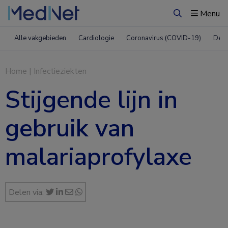
Menu
Zoeken
Alle vakgebieden
Cardiologie
Coronavirus (COVID-19)
Derm
Home
|
Infectieziekten
Stijgende lijn in
gebruik van
malariaprofylaxe
Delen via: