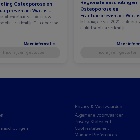
Regionale nascholingen
holing Osteoporose en
Osteoporose en
uurpreventie: Wat is
Fractuurpreventie: Wat i
 in de richtlijn?
implementatie van de nieuwe
nieuw in de richtlijn?
In het najaar van 2022 is de nie
sciplinaire richtlijn Osteoporose
multidisciplinaire richtlijn …
Meer informatie →
Meer infor
Inschrijven gesloten
Inschrijven gesloten
Privacy & Voorwaarden
en
Algemene voorwaarden
Privacy Statement
 nascholingen
Cookiestatement
Manage Preferences