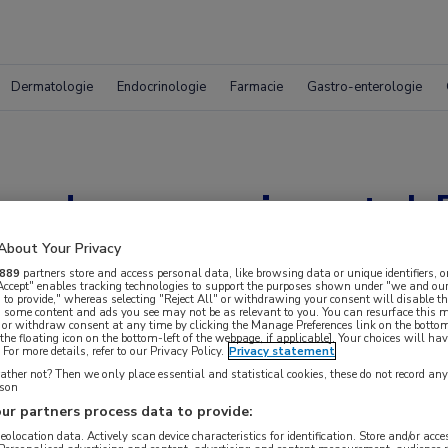
Dermatologie
Endocrinologie
Farmacie
Gastro-enterologie
ag door groei aantal
About Your Privacy
889
partners store and access personal data, like browsing data or unique identifiers, o
 Accept" enables tracking technologies to support the purposes shown under "we and our
 to provide," whereas selecting "Reject All" or withdrawing your consent will disable th
, some content and ads you see may not be as relevant to you. You can resurface this
 or withdraw consent at any time by clicking the Manage Preferences link on the bottom
the floating icon on the bottom-left of the webpage, if applicable]. Your choices will hav
For more details, refer to our Privacy Policy.
Privacy statement
ther not? Then we only place essential and statistical cookies, these do not record an
rson
ur partners process data to provide:
 krijgen.
geolocation data. Actively scan device characteristics for identification. Store and/or acc