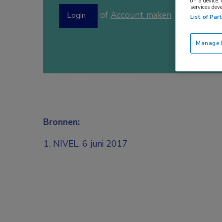
on a device.
services dev
of
Account maken
Login
List of Par
Manage P
Bronnen:
NIVEL, 6 juni 2017