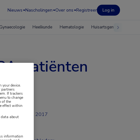
Nieuws
Nascholingen
Over ons
Registreer
Log in
Gynaecologie
Heelkunde
Hematologie
Huisartsgeneeskunde
 RA-patiënten
n your device.
 partners
em. If trackers
 menu to change
 of the
e effect within
jul 2017
y data about
ess information