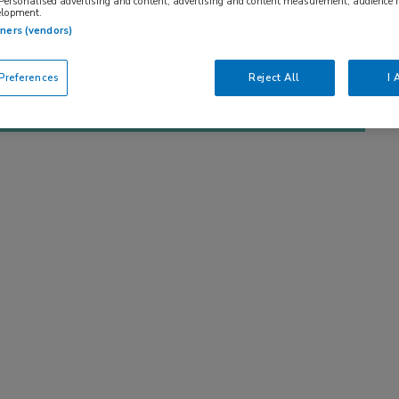
 Personalised advertising and content, advertising and content measurement, audience 
elopment.
tners (vendors)
references
Reject All
I 