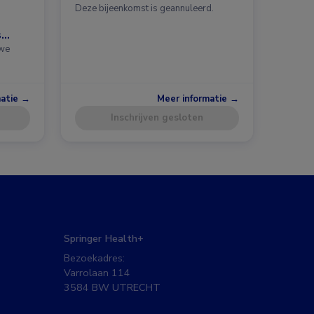
Deze bijeenkomst is geannuleerd.
s
uwe
matie →
Meer informatie →
Inschrijven gesloten
Springer Health+
Bezoekadres:
Varrolaan 114
3584 BW UTRECHT