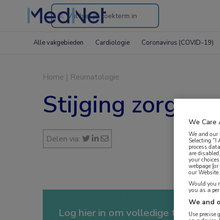
Search
through
Alle vakgebieden
Cardiologie
Coronavirus (COVID-19)
the
website
Home
|
Reumatologie
Stijging zorgvra
We Care 
We and our
Delen via:
Selecting "I
process data
are disabled
your choices
webpage [or 
our Website. 
Would you ra
you as a pe
We and o
Log hier in om volledige toegang te
Use precise 