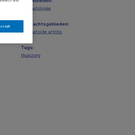
Vakgebieden:
research and
Reumatologie
Aandachtsgebieden:
Accept
Reumatoïde artritis
Tags:
thuiszorg