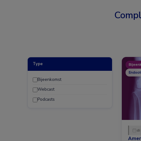
Compl
Type
Bijeen
Endocr
Bijeenkomst
Webcast
Podcasts
di
Amer