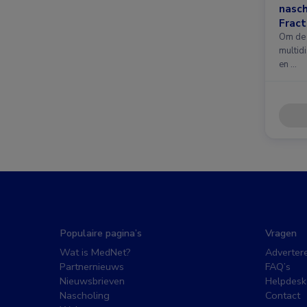
nasc
Fract
nieuw
Om de 
multidi
en …
Populaire pagina’s
Vragen
Wat is MedNet?
Adverter
Partnernieuws
FAQ’s
Nieuwsbrieven
Helpdesk
Nascholing
Contact