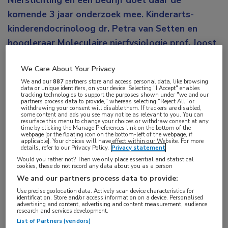
Nierstichting en een bedrijf doet daar de
komende 3 jaar onderzoek mee. Kinderarts-
kinderendocrinoloog dr. Petra van Setten en
hoogleraar Moleculaire nierfysiologie prof. Joost
Hoenderop (beiden Radboud UMC) geven uitleg
We Care About Your Privacy
over het hulpmiddel en de studie.
We and our
887
partners store and access personal data, like browsing
data or unique identifiers, on your device. Selecting "I Accept" enables
Het verzamelen van urine van pasgeborenen, met
tracking technologies to support the purposes shown under "we and our
partners process data to provide," whereas selecting "Reject All" or
name van prematuren, is lastig. Dat komt onder
withdrawing your consent will disable them. If trackers are disabled,
some content and ads you see may not be as relevant to you. You can
andere doordat een baby nog geen controle heeft
resurface this menu to change your choices or withdraw consent at any
time by clicking the Manage Preferences link on the bottom of the
webpage [or the floating icon on the bottom-left of the webpage, if
over het plassen. Het kan niet ‘op verzoek’ en dus
applicable]. Your choices will have effect within our Website. For more
details, refer to our Privacy Policy.
Privacy statement
vraagt het om een andere oplossing. Het gebeurt
Would you rather not? Then we only place essential and statistical
nu met een plaszakje dat met kleefstrips op de huid
cookies, these do not record any data about you as a person
wordt aangebracht. “Maar dat kan de nog
We and our partners process data to provide:
Use precise geolocation data. Actively scan device characteristics for
kwetsbare huid van de baby beschadigen”, vertelt
identification. Store and/or access information on a device. Personalised
advertising and content, advertising and content measurement, audience
Van Setten. “Een andere optie is een inlegpad in de
research and services development.
luier, maar daarmee is de uitslag van een
List of Partners (vendors)