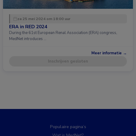
za 25 mei 2024 om 18:00 uur
ERA in RED 2024
During the 61st European Renal Association (ERA) congress,
MedNet introduces …
Meer informatie →
Inschrijven gesloten
Populaire pagina’s
Wat is MedNet?