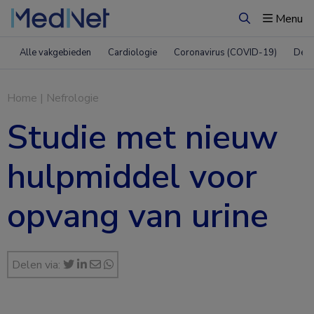
Menu
Zoeken
Alle vakgebieden
Cardiologie
Coronavirus (COVID-19)
Derm
Home
|
Nefrologie
Studie met nieuw
hulpmiddel voor
opvang van urine
Delen via: