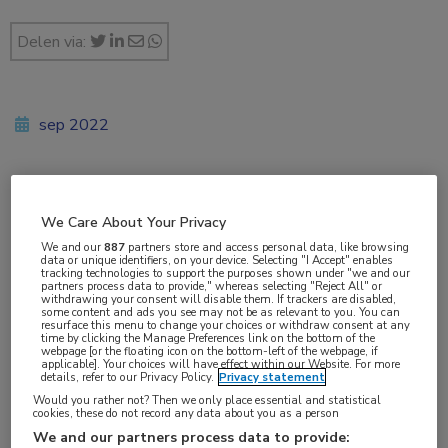
Delen via:
sep 2022
Vakgebieden:
We Care About Your Privacy
Coronavirus (COVID-19)
,
Huisartsgeneeskunde
,
We and our
887
partners store and access personal data, like browsing
Infectieziekten
,
Kindergeneeskunde
,
Longziekten
data or unique identifiers, on your device. Selecting "I Accept" enables
tracking technologies to support the purposes shown under "we and our
partners process data to provide," whereas selecting "Reject All" or
withdrawing your consent will disable them. If trackers are disabled,
Aandachtsgebieden:
some content and ads you see may not be as relevant to you. You can
resurface this menu to change your choices or withdraw consent at any
Pneumonie
,
Tuberculose
,
Virale infecties
time by clicking the Manage Preferences link on the bottom of the
webpage [or the floating icon on the bottom-left of the webpage, if
applicable]. Your choices will have effect within our Website. For more
details, refer to our Privacy Policy.
Privacy statement
Tags:
Would you rather not? Then we only place essential and statistical
cookies, these do not record any data about you as a person
coronavirus
,
influenza
,
respiratoir syncytieel virus
,
SARS-
We and our partners process data to provide:
CoV-2