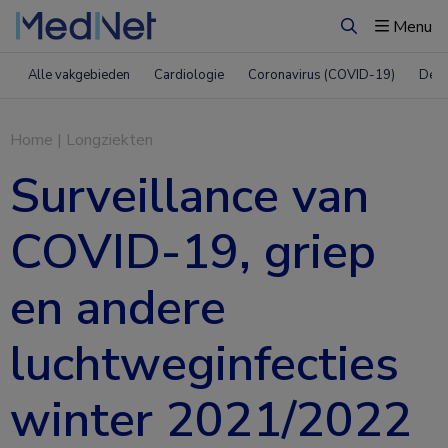
Menu
Zoeken
Alle vakgebieden
Cardiologie
Coronavirus (COVID-19)
Derm
Home
|
Longziekten
Surveillance van
COVID-19, griep
en andere
luchtweginfecties
winter 2021/2022