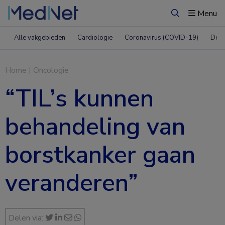
Menu
Zoeken
Alle vakgebieden
Cardiologie
Coronavirus (COVID-19)
Derm
Home
|
Oncologie
“TIL’s kunnen
behandeling van
borstkanker gaan
veranderen”
Delen via: