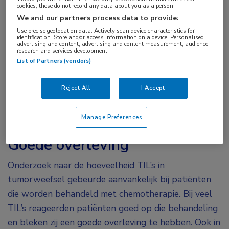
aantal jaren geleden was dat subtype van
cookies, these do not record any data about you as a person
We and our partners process data to provide:
borstkanker lastig te behandelen”, zegt Geurts.
Use precise geolocation data. Actively scan device characteristics for
“Maar er wordt steeds meer bekend over deze vorm
identification. Store and/or access information on a device. Personalised
advertising and content, advertising and content measurement, audience
van borstkanker. Het is gebleken dat
research and services development.
List of Partners (vendors)
tripelnegatieve borstkanker vaak TIL’s heeft. Van die
eigenschap willen we gebruikmaken om de
Reject All
I Accept
behandeling voor deze patiënten te optimaliseren.
TIL’s zijn wellicht te gebruiken als zowel
Manage Preferences
prognostische als preventieve biomarker.”
Goede overleving
Onderzoek naar de hoeveelheid TIL’s in
tumorweefsel gebeurde aanvankelijk bij patiënten
die worden behandeld met chemotherapie. Bij veel
TIL’s reageerden patiënten goed op die behandeling
en bleken zij een goede overleving te hebben. Ook in