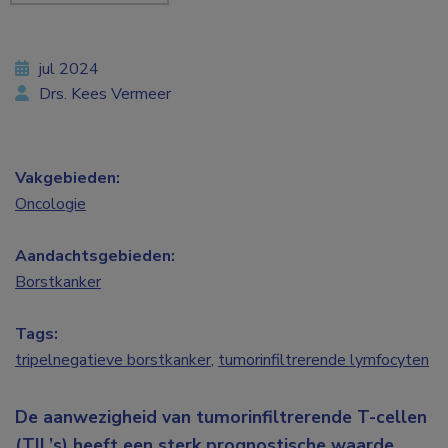
jul 2024
Drs. Kees Vermeer
Vakgebieden:
Oncologie
Aandachtsgebieden:
Borstkanker
Tags:
tripelnegatieve borstkanker
,
tumorinfiltrerende lymfocyten
De aanwezigheid van tumorinfiltrerende T-cellen
(TIL’s) heeft een sterk prognostische waarde