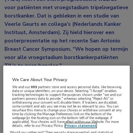
voor patiënten met vroegstadium tripelnegatieve
borstkanker. Dat is gebleken in een studie van
Veerle Geurts en collega’s (Nederlands Kanker
Instituut, Amsterdam). Zij hield hierover een
posterpresentatie op het recente San Antonio
Breast Cancer Symposium. “We hopen op termijn
voor alle vroegstadium borstkankerpatiënten
TIL’s te gaan bepalen.”
TIL’s spelen een steeds belangrijkere rol bij de
We Care About Your Privacy
behandeling van borstkanker. Ze worden gezien als
We and our
889
partners store and access personal data, like browsing
data or unique identifiers, on your device. Selecting "I Accept" enables
maat voor de natuurlijke afweerreactie tegen de
tracking technologies to support the purposes shown under "we and our
partners process data to provide," whereas selecting "Reject All" or
withdrawing your consent will disable them. If trackers are disabled,
tumor. Maar zeggen TIL’s ook iets over de prognose
some content and ads you see may not be as relevant to you. You can
resurface this menu to change your choices or withdraw consent at any
van de patiënt of over de kans van slagen van de
time by clicking the Manage Preferences link on the bottom of the
webpage [or the floating icon on the bottom-left of the webpage, if
behandeling? “Onderzoek daarnaar is met name
applicable]. Your choices will have effect within our Website. For more
details, refer to our Privacy Policy.
Privacy statement
gestart bij tripelnegatieve borstkanker. Tot een
Would you rather not? Then we only place essential and statistical