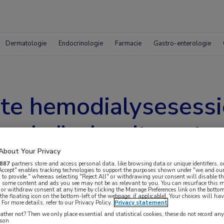
Dermatologie
Endocrinologie
Farmacie
Gastro-enterologie
ste hemodialysesessi
ep beïnvloedt postop
About Your Privacy
887
partners store and access personal data, like browsing data or unique identifiers, o
 Accept" enables tracking technologies to support the purposes shown under "we and our
 to provide," whereas selecting "Reject All" or withdrawing your consent will disable th
, some content and ads you see may not be as relevant to you. You can resurface this
 or withdraw consent at any time by clicking the Manage Preferences link on the bottom
the floating icon on the bottom-left of the webpage, if applicable]. Your choices will hav
For more details, refer to our Privacy Policy.
Privacy statement
er voor een operatieve ingreep plaatsvindt, dan
ther not? Then we only place essential and statistical cookies, these do not record an
rson