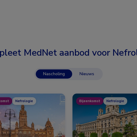
pleet MedNet aanbod voor
Nefro
Nascholing
Nieuws
komst
Nefrologie
Bijeenkomst
Nefrologie