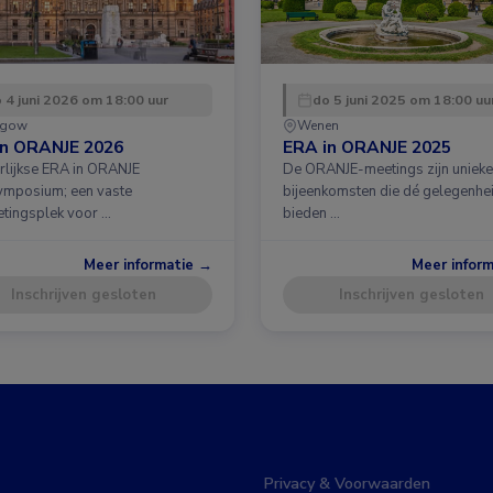
 4 juni 2026 om 18:00 uur
do 5 juni 2025 om 18:00 uu
sgow
Wenen
in ORANJE 2026
ERA in ORANJE 2025
arlijkse ERA in ORANJE
De ORANJE-meetings zijn unieke
ymposium; een vaste
bijeenkomsten die dé gelegenhe
tingsplek voor …
bieden …
Meer informatie →
Meer infor
Inschrijven gesloten
Inschrijven gesloten
Privacy & Voorwaarden