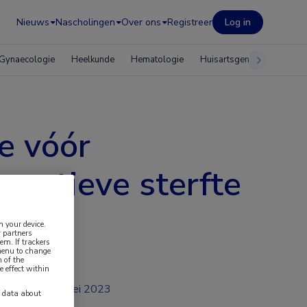
Nieuws
Nascholingen
Over ons
Registreer
Log in
Gynaecologie
Heelkunde
Hematologie
Huisartsgeneeskunde
e vóór
eratieve sterfte
n your device.
 partners
em. If trackers
 menu to change
 of the
e effect within
mei 2023
y data about