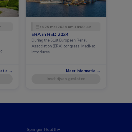
r
za 25 mei 2024 om 18:00 uur
ERA in RED 2024
During the 61st European Renal
Association (ERA) congress, MedNet
id
introduces …
matie →
Meer informatie →
Inschrijven gesloten
Springer Health+