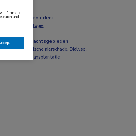
ess information
Vakgebieden:
research and
Nefrologie
Aandachtsgebieden:
Accept
Chronische nierschade
,
Dialyse
,
Niertransplantatie