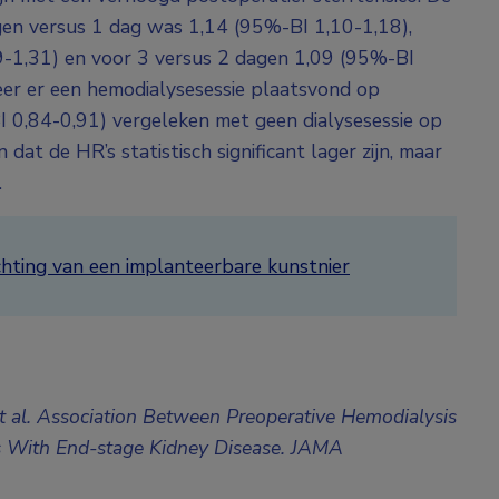
gen versus 1 dag was 1,14 (95%-BI 1,10-1,18),
9-1,31) en voor 3 versus 2 dagen 1,09 (95%-BI
eer er een hemodialysesessie plaatsvond op
I 0,84-0,91) vergeleken met geen dialysesessie op
at de HR’s statistisch significant lager zijn, maar
.
chting van een implanteerbare kunstnier
 al. Association Between Preoperative Hemodialysis
ts With End-stage Kidney Disease. JAMA