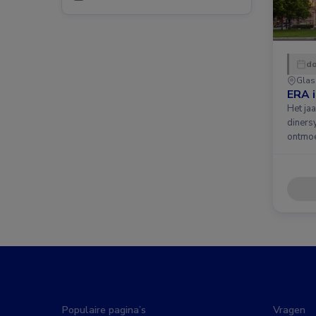
do
Gla
ERA 
Het ja
diners
ontmoe
Populaire pagina’s
Vragen