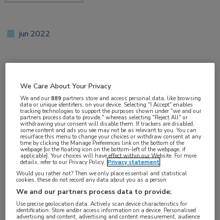
jun 2022
Vakgebieden:
We Care About Your Privacy
Oncologie
,
Urologie
We and our
889
partners store and access personal data, like browsing
data or unique identifiers, on your device. Selecting "I Accept" enables
tracking technologies to support the purposes shown under "we and our
Aandachtsgebieden:
partners process data to provide," whereas selecting "Reject All" or
withdrawing your consent will disable them. If trackers are disabled,
Uro-oncologie
some content and ads you see may not be as relevant to you. You can
resurface this menu to change your choices or withdraw consent at any
time by clicking the Manage Preferences link on the bottom of the
webpage [or the floating icon on the bottom-left of the webpage, if
Tags:
applicable]. Your choices will have effect within our Website. For more
details, refer to our Privacy Policy.
Privacy statement
abirateron
Would you rather not? Then we only place essential and statistical
cookies, these do not record any data about you as a person
De combinatie van androgeendeprivatietherapie
We and our partners process data to provide:
Use precise geolocation data. Actively scan device characteristics for
(ADT), docetaxel en abirateron verbetert de
identification. Store and/or access information on a device. Personalised
advertising and content, advertising and content measurement, audience