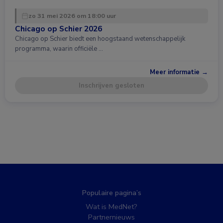
zo 31 mei 2026 om 18:00 uur
Chicago op Schier 2026
Chicago op Schier biedt een hoogstaand wetenschappelijk
programma, waarin officiële …
Meer informatie →
Inschrijven gesloten
Populaire pagina’s
Wat is MedNet?
Partnernieuws