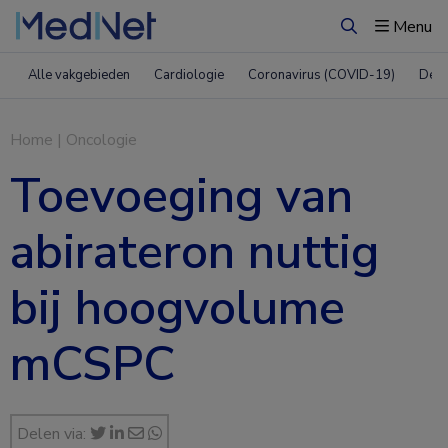
Menu
Zoeken
Alle vakgebieden
Cardiologie
Coronavirus (COVID-19)
Derm
Home
|
Oncologie
Toevoeging van
abirateron nuttig
bij hoogvolume
mCSPC
Delen via: