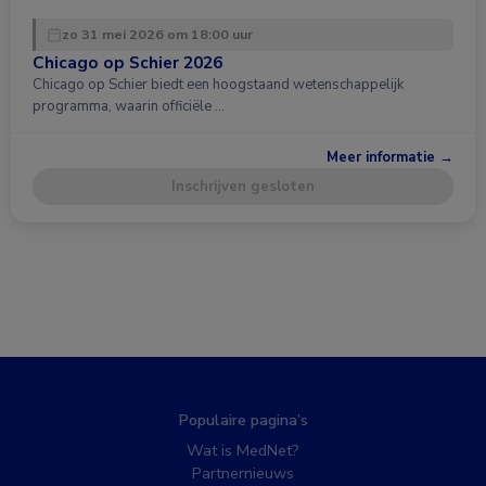
zo 31 mei 2026 om 18:00 uur
Chicago op Schier 2026
Chicago op Schier biedt een hoogstaand wetenschappelijk
programma, waarin officiële …
Meer informatie →
Inschrijven gesloten
Populaire pagina’s
Wat is MedNet?
Partnernieuws