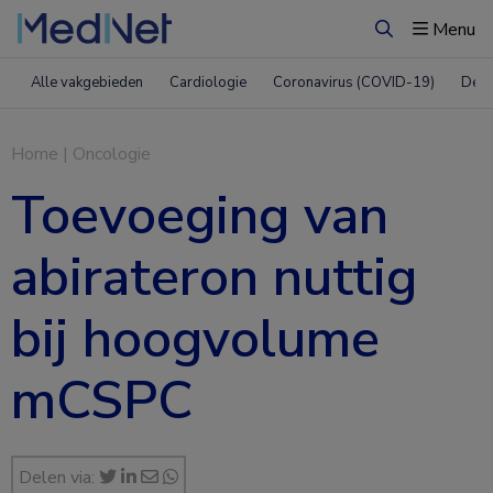
Menu
Zoeken
Alle vakgebieden
Cardiologie
Coronavirus (COVID-19)
Derm
Home
|
Oncologie
Toevoeging van
abirateron nuttig
bij hoogvolume
mCSPC
Delen via: