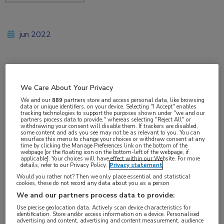
jun 2022
Vakgebieden:
We Care About Your Privacy
Oncologie
,
Urologie
We and our
889
partners store and access personal data, like browsing
data or unique identifiers, on your device. Selecting "I Accept" enables
tracking technologies to support the purposes shown under "we and our
Aandachtsgebieden:
partners process data to provide," whereas selecting "Reject All" or
withdrawing your consent will disable them. If trackers are disabled,
Uro-oncologie
some content and ads you see may not be as relevant to you. You can
resurface this menu to change your choices or withdraw consent at any
time by clicking the Manage Preferences link on the bottom of the
webpage [or the floating icon on the bottom-left of the webpage, if
Tags:
applicable]. Your choices will have effect within our Website. For more
details, refer to our Privacy Policy.
Privacy statement
abirateron
Would you rather not? Then we only place essential and statistical
cookies, these do not record any data about you as a person
De combinatie van androgeendeprivatietherapie
We and our partners process data to provide:
Use precise geolocation data. Actively scan device characteristics for
(ADT), docetaxel en abirateron verbetert de
identification. Store and/or access information on a device. Personalised
advertising and content, advertising and content measurement, audience