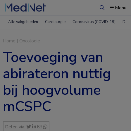
Menu
Zoeken
Alle vakgebieden
Cardiologie
Coronavirus (COVID-19)
Derm
Home
|
Oncologie
Toevoeging van
abirateron nuttig
bij hoogvolume
mCSPC
Delen via: