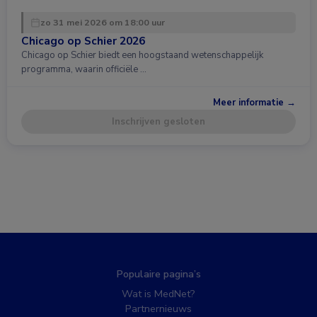
zo 31 mei 2026 om 18:00 uur
Chicago op Schier 2026
Chicago op Schier biedt een hoogstaand wetenschappelijk
programma, waarin officiële …
Meer informatie →
Inschrijven gesloten
Populaire pagina’s
Wat is MedNet?
Partnernieuws