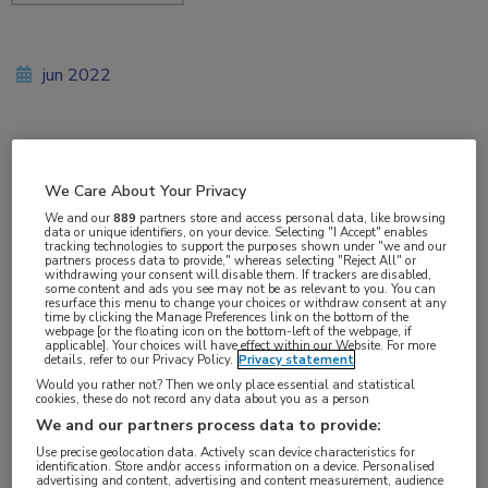
jun 2022
Vakgebieden:
We Care About Your Privacy
Oncologie
,
Urologie
We and our
889
partners store and access personal data, like browsing
data or unique identifiers, on your device. Selecting "I Accept" enables
tracking technologies to support the purposes shown under "we and our
Aandachtsgebieden:
partners process data to provide," whereas selecting "Reject All" or
withdrawing your consent will disable them. If trackers are disabled,
Uro-oncologie
some content and ads you see may not be as relevant to you. You can
resurface this menu to change your choices or withdraw consent at any
time by clicking the Manage Preferences link on the bottom of the
webpage [or the floating icon on the bottom-left of the webpage, if
Tags:
applicable]. Your choices will have effect within our Website. For more
details, refer to our Privacy Policy.
Privacy statement
abirateron
Would you rather not? Then we only place essential and statistical
cookies, these do not record any data about you as a person
De combinatie van androgeendeprivatietherapie
We and our partners process data to provide:
Use precise geolocation data. Actively scan device characteristics for
(ADT), docetaxel en abirateron verbetert de
identification. Store and/or access information on a device. Personalised
advertising and content, advertising and content measurement, audience