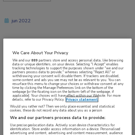
jun 2022
Vakgebieden:
We Care About Your Privacy
Oncologie
,
Urologie
We and our
889
partners store and access personal data, like browsing
data or unique identifiers, on your device. Selecting "I Accept" enables
tracking technologies to support the purposes shown under "we and our
Aandachtsgebieden:
partners process data to provide," whereas selecting "Reject All" or
withdrawing your consent will disable them. If trackers are disabled,
Uro-oncologie
some content and ads you see may not be as relevant to you. You can
resurface this menu to change your choices or withdraw consent at any
time by clicking the Manage Preferences link on the bottom of the
webpage [or the floating icon on the bottom-left of the webpage, if
Tags:
applicable]. Your choices will have effect within our Website. For more
details, refer to our Privacy Policy.
Privacy statement
abirateron
Would you rather not? Then we only place essential and statistical
cookies, these do not record any data about you as a person
De combinatie van androgeendeprivatietherapie
We and our partners process data to provide:
Use precise geolocation data. Actively scan device characteristics for
(ADT), docetaxel en abirateron verbetert de
identification. Store and/or access information on a device. Personalised
advertising and content, advertising and content measurement, audience