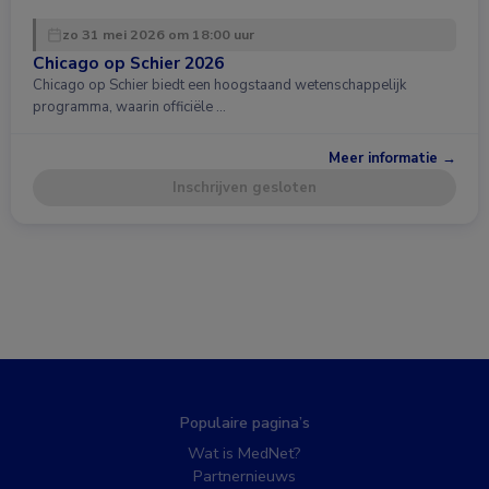
zo 31 mei 2026 om 18:00 uur
Chicago op Schier 2026
Chicago op Schier biedt een hoogstaand wetenschappelijk
programma, waarin officiële …
Meer informatie →
Inschrijven gesloten
Populaire pagina’s
Wat is MedNet?
Partnernieuws