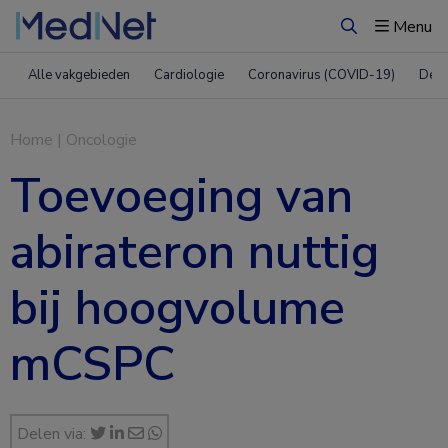
Menu
Zoeken
Alle vakgebieden
Cardiologie
Coronavirus (COVID-19)
Derm
Home
|
Oncologie
Toevoeging van
abirateron nuttig
bij hoogvolume
mCSPC
Delen via: