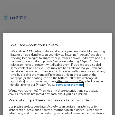
jun 2022
Vakgebieden:
We Care About Your Privacy
Oncologie
,
Urologie
We and our
887
partners store and access personal data, like browsing
data or unique identifiers, on your device. Selecting "I Accept" enables
tracking technologies to support the purposes shown under "we and our
Aandachtsgebieden:
partners process data to provide," whereas selecting "Reject All" or
withdrawing your consent will disable them. If trackers are disabled,
Uro-oncologie
some content and ads you see may not be as relevant to you. You can
resurface this menu to change your choices or withdraw consent at any
time by clicking the Manage Preferences link on the bottom of the
webpage [or the floating icon on the bottom-left of the webpage, if
Tags:
applicable]. Your choices will have effect within our Website. For more
details, refer to our Privacy Policy.
Privacy statement
abirateron
Would you rather not? Then we only place essential and statistical
cookies, these do not record any data about you as a person
De combinatie van androgeendeprivatietherapie
We and our partners process data to provide:
Use precise geolocation data. Actively scan device characteristics for
(ADT), docetaxel en abirateron verbetert de
identification. Store and/or access information on a device. Personalised
advertising and content, advertising and content measurement, audience