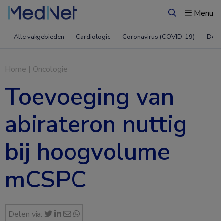
Menu
Zoeken
Alle vakgebieden
Cardiologie
Coronavirus (COVID-19)
Derm
Home
|
Oncologie
Toevoeging van
abirateron nuttig
bij hoogvolume
mCSPC
Delen via: