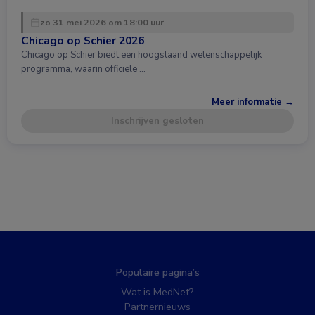
zo 31 mei 2026 om 18:00 uur
Chicago op Schier 2026
Chicago op Schier biedt een hoogstaand wetenschappelijk
programma, waarin officiële …
Meer informatie →
Inschrijven gesloten
Populaire pagina’s
Wat is MedNet?
Partnernieuws