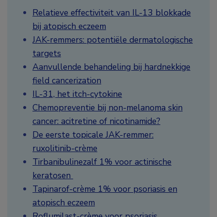
Relatieve effectiviteit van IL-13 blokkade
bij atopisch eczeem
JAK-remmers: potentiële dermatologische
targets
Aanvullende behandeling bij hardnekkige
field cancerization
IL-31, het itch-cytokine
Chemopreventie bij non-melanoma skin
cancer: acitretine of nicotinamide?
De eerste topicale JAK-remmer:
ruxolitinib-crème
Tirbanibulinezalf 1% voor actinische
keratosen
Tapinarof-crème 1% voor psoriasis en
atopisch eczeem
Roflumilast-crème voor psoriasis