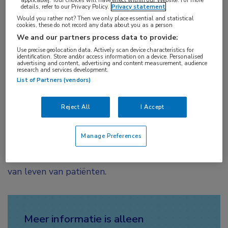
details, refer to our Privacy Policy.
Privacy statement
Inleiding
Would you rather not? Then we only place essential and statistical
cookies, these do not record any data about you as a person
We and our partners process data to provide:
Primaire hyperhidrose (HH) wordt gekenmerkt door
Use precise geolocation data. Actively scan device characteristics for
het toegenomen zweten in de afwezigheid van een
identification. Store and/or access information on a device. Personalised
advertising and content, advertising and content measurement, audience
research and services development.
fysiologische trigger of onderliggende pathologische
List of Partners (vendors)
reden. Het ontstaat door overactiviteit van
zenuwbanen die de zweetklieren stimuleren.
Reject All
I Accept
Hyperhidrose komt voornamelijk focaal voor, zoals
op de handpalmen, oksels, voetzolen of in de
Manage Preferences
craniofaciale regionen. De conditie kan een
significante negatieve impact hebben op de kwaliteit
van leven van patiënten.
Meer informatie is alleen