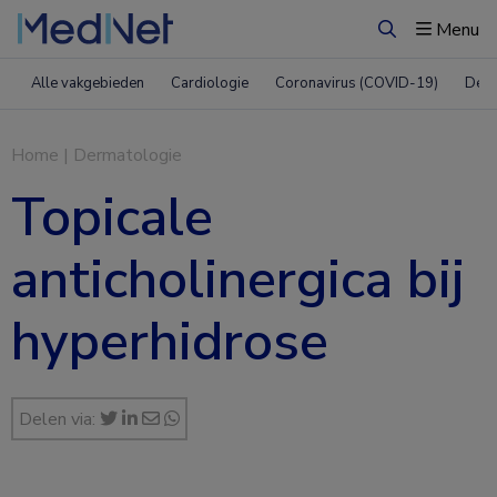
Menu
Zoeken
Alle vakgebieden
Cardiologie
Coronavirus (COVID-19)
Derm
Home
|
Dermatologie
Topicale
anticholinergica bij
hyperhidrose
Delen via: