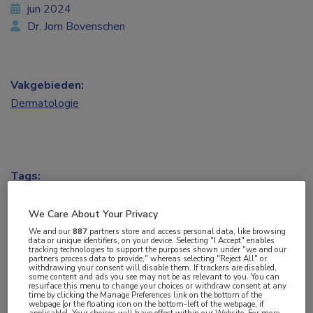
jun 2024
Dr. Jorn Bovenschen
Vakgebieden:
Dermatologie
Tags:
glycopyrronium
,
hyperhidrose
,
oxybutynine
We Care About Your Privacy
We and our
887
partners store and access personal data, like browsing
In deze rubriek belicht dr. Jorn Bovenschen,
data or unique identifiers, on your device. Selecting "I Accept" enables
tracking technologies to support the purposes shown under "we and our
dermatoloog Máxima Medisch Centrum in
partners process data to provide," whereas selecting "Reject All" or
withdrawing your consent will disable them. If trackers are disabled,
Veldhoven en Eindhoven, nieuwe middelen of
some content and ads you see may not be as relevant to you. You can
resurface this menu to change your choices or withdraw consent at any
methoden. Wat gaan ze betekenen in het
time by clicking the Manage Preferences link on the bottom of the
webpage [or the floating icon on the bottom-left of the webpage, if
therapeutische landschap?
applicable]. Your choices will have effect within our Website. For more