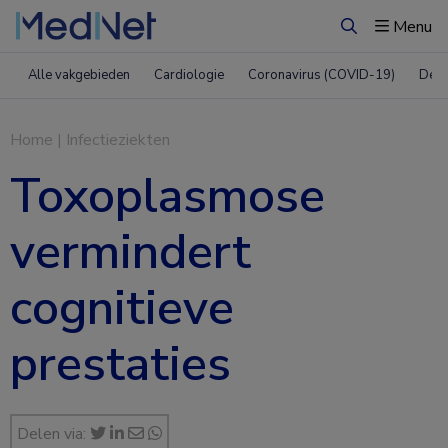
Menu
Zoeken
Alle vakgebieden
Cardiologie
Coronavirus (COVID-19)
Derm
Home
|
Infectieziekten
Toxoplasmose
vermindert
cognitieve
prestaties
Delen via: