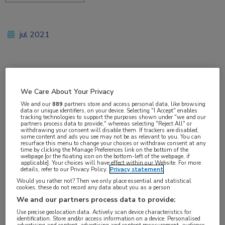
jul 2021
Vakgebieden:
Infectieziekten
We Care About Your Privacy
We and our
889
partners store and access personal data, like browsing
data or unique identifiers, on your device. Selecting "I Accept" enables
Aandachtsgebieden:
tracking technologies to support the purposes shown under "we and our
partners process data to provide," whereas selecting "Reject All" or
Parasitaire infecties
withdrawing your consent will disable them. If trackers are disabled,
some content and ads you see may not be as relevant to you. You can
resurface this menu to change your choices or withdraw consent at any
time by clicking the Manage Preferences link on the bottom of the
Tags:
webpage [or the floating icon on the bottom-left of the webpage, if
applicable]. Your choices will have effect within our Website. For more
cognitie
,
toxoplasmose
details, refer to our Privacy Policy.
Privacy statement
Would you rather not? Then we only place essential and statistical
cookies, these do not record any data about you as a person
Besmetting met
Toxoplasma gondii
kan leiden tot
We and our partners process data to provide:
een verminderd cognitief presteren. Lies de Haan
Use precise geolocation data. Actively scan device characteristics for
identification. Store and/or access information on a device. Personalised