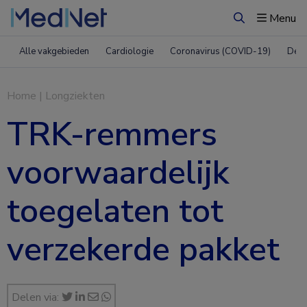
Menu
Zoeken
Alle vakgebieden
Cardiologie
Coronavirus (COVID-19)
Derm
Home
|
Longziekten
TRK-remmers
voorwaardelijk
toegelaten tot
verzekerde pakket
Delen via: