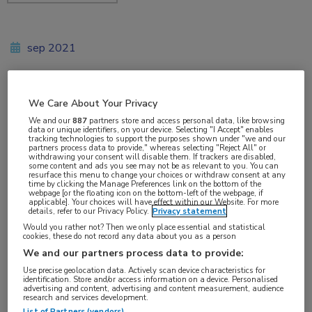
sep 2021
We Care About Your Privacy
Vakgebieden:
We and our
887
partners store and access personal data, like browsing
Longziekten
,
Oncologie
data or unique identifiers, on your device. Selecting "I Accept" enables
tracking technologies to support the purposes shown under "we and our
partners process data to provide," whereas selecting "Reject All" or
withdrawing your consent will disable them. If trackers are disabled,
Aandachtsgebieden:
some content and ads you see may not be as relevant to you. You can
resurface this menu to change your choices or withdraw consent at any
Longoncologie
time by clicking the Manage Preferences link on the bottom of the
webpage [or the floating icon on the bottom-left of the webpage, if
applicable]. Your choices will have effect within our Website. For more
details, refer to our Privacy Policy.
Privacy statement
Tags:
Would you rather not? Then we only place essential and statistical
entrectinib
,
larotrectinib
,
NSCLC
,
NTRK
,
TRK
cookies, these do not record any data about you as a person
We and our partners process data to provide:
Use precise geolocation data. Actively scan device characteristics for
Zowel larotrectinib als entrectinib is
identification. Store and/or access information on a device. Personalised
advertising and content, advertising and content measurement, audience
voorwaardelijk toegelaten tot het basispakket
research and services development.
List of Partners (vendors)