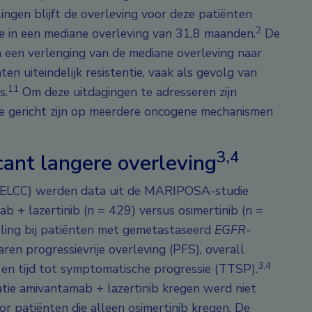
ngen blijft de overleving voor deze patiënten
2
de in een mediane overleving van 31,8 maanden.
De
n een verlenging van de mediane overleving naar
n uiteindelijk resistentie, vaak als gevolg van
11
s.
Om deze uitdagingen te adresseren zijn
e gericht zijn op meerdere oncogene mechanismen
3,4
ant langere overleving
 (ELCC) werden data uit de MARIPOSA-studie
b + lazertinib (n = 429) versus osimertinib (n =
ling bij patiënten met gemetastaseerd
EGFR
-
n progressievrije overleving (PFS), overall
3,4
), en tijd tot symptomatische progressie (TTSP).
tie amivantamab + lazertinib kregen werd niet
or patiënten die alleen osimertinib kregen. De