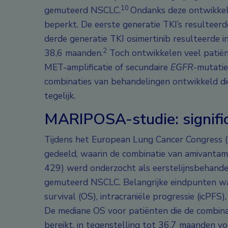
10
gemuteerd NSCLC.
Ondanks deze ontwikkeli
beperkt. De eerste generatie TKI’s resulteer
derde generatie TKI osimertinib resulteerde i
2
38,6 maanden.
Toch ontwikkelen veel patiënte
MET-amplificatie of secundaire
EGFR
-mutatie
combinaties van behandelingen ontwikkeld di
tegelijk.
MARIPOSA-studie: signific
Tijdens het European Lung Cancer Congress
gedeeld, waarin de combinatie van amivantama
429) werd onderzocht als eerstelijnsbehande
gemuteerd NSCLC. Belangrijke eindpunten ware
survival (OS), intracraniële progressie (icPFS
De mediane OS voor patiënten die de combina
bereikt, in tegenstelling tot 36,7 maanden vo