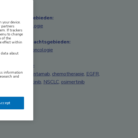
Vakgebieden:
n your device.
Oncologie
 partners
em. If trackers
 menu to change
 of the
Aandachtsgebieden:
e effect within
Longoncologie
y data about
Tags:
ess information
amivantamab
,
chemotherapie
,
EGFR
,
research and
lazertinib
,
NSCLC
,
osimertinib
Accept