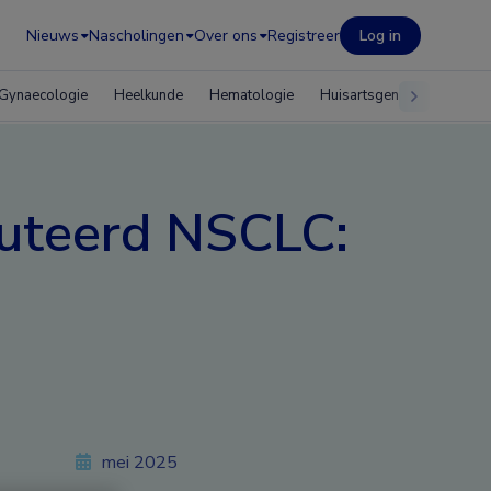
Nieuws
Nascholingen
Over ons
Registreer
Log in
Gynaecologie
Heelkunde
Hematologie
Huisartsgeneeskunde
uteerd NSCLC:
mei 2025