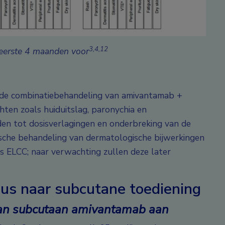
3,4,12
e eerste 4 maanden voor
j de combinatiebehandeling van amivantamab +
hten zoals huiduitslag, paronychia en
den tot dosisverlagingen en onderbreking van de
sche behandeling van dermatologische bijwerkingen
s ELCC; naar verwachting zullen deze later
us naar subcutane toediening
an subcutaan amivantamab aan