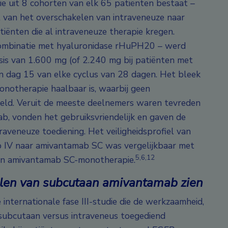
ie uit 8 cohorten van elk 65 patiënten bestaat –
 van het overschakelen van intraveneuze naar
iënten die al intraveneuze therapie kregen.
ombinatie met hyaluronidase rHuPH20 – werd
sis van 1.600 mg (of 2.240 mg bij patiënten met
n dag 15 van elke cyclus van 28 dagen. Het bleek
notherapie haalbaar is, waarbij geen
eld. Veruit de meeste deelnemers waren tevreden
b, vonden het gebruiksvriendelijk en gaven de
aveneuze toediening. Het veiligheidsprofiel van
 IV naar amivantamab SC was vergelijkbaar met
5,6,12
van amivantamab SC-monotherapie.
elen van subcutaan amivantamab zien
ternationale fase III-studie die de werkzaamheid,
 subcutaan versus intraveneus toegediend