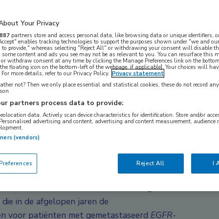
t van gerichte therapieën. Waar voorheen
yrosinekinaseremmers geleid tot aanzienlijke
About Your Privacy
en er klinische uitdagingen bestaan, zoals
887
partners store and access personal data, like browsing data or unique identifiers, o
aktische belasting van intraveneuze
 Accept" enables tracking technologies to support the purposes shown under "we and our
 to provide," whereas selecting "Reject All" or withdrawing your consent will disable th
, some content and ads you see may not be as relevant to you. You can resurface this
g Cancer Congress 2025 werden recente
 or withdraw consent at any time by clicking the Manage Preferences link on the bottom
the floating icon on the bottom-left of the webpage, if applicable]. Your choices will hav
p meerdere fronten verbetering beloven:
For more details, refer to our Privacy Policy.
Privacy statement
ieën ter preventie van bijwerkingen en
ther not? Then we only place essential and statistical cookies, these do not record an
rson
 dit artikel worden de bevindingen uit de
ur partners process data to provide:
 en overleving) en de PALOMA-studies (gericht
geolocation data. Actively scan device characteristics for identification. Store and/or acc
 Personalised advertising and content, advertising and content measurement, audience 
3-6
ng) besproken.
elopment.
tners (vendors)
ongeveer 85% van alle longkankers en is
7
rzaken door kanker.
Binnen deze groep komen
references
Reject All
I 
ies relatief frequent voor, met name bij patiënten
ze mutaties bieden een doelwit voor gerichte
die in de afgelopen jaren de
den voor patiënten met gemetastaseerd
EGFR
-