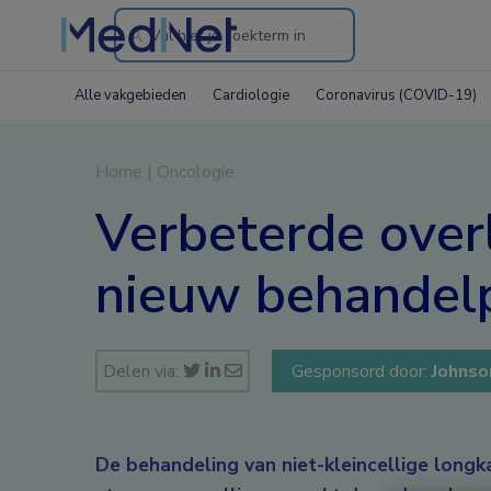
Search
through
Alle vakgebieden
Cardiologie
Coronavirus (COVID-19)
the
website
Home
|
Oncologie
Verbeterde over
nieuw behandelp
Delen via:
Gesponsord door:
Johnso
De behandeling van niet-kleincellige long