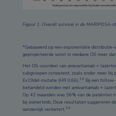
Figuur 1. Overall survival in de MARIPOSA-s
*Gebaseerd op een exponentiële distributie-v
geprojecteerde winst in mediane OS meer dan
Het OS-voordeel van amivantamab + lazertini
subgroepen consistent, zoals onder meer bij
3,4
Ex19del
-mutatie (HR 0,66).
Bij een follow
behandeld werden met amivantamab + lazertin
Op 42 maanden was 56% van de patiënten in
bij osimertinib. Deze resultaten suggereren d
3,4
aanzienlijk verbetert.