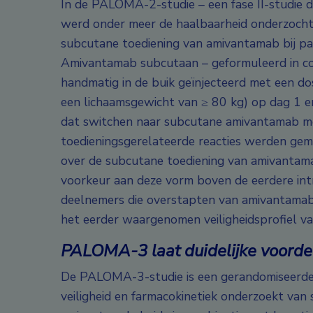
In de PALOMA-2-studie – een fase II-studie d
werd onder meer de haalbaarheid onderzocht
subcutane toediening van amivantamab bij pat
Amivantamab subcutaan – geformuleerd in c
handmatig in de buik geïnjecteerd met een do
een lichaamsgewicht van ≥ 80 kg) op dag 1 e
dat switchen naar subcutane amivantamab mo
toedieningsgerelateerde reacties werden gem
over de subcutane toediening van amivantama
voorkeur aan deze vorm boven de eerdere intr
deelnemers die overstapten van amivantamab
het eerder waargenomen veiligheidsprofiel 
PALOMA-3 laat duidelijke voord
De PALOMA-3-studie is een gerandomiseerde in
veiligheid en farmacokinetiek onderzoekt van