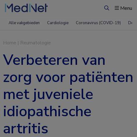
Menu
Zoeken
Alle vakgebieden
Cardiologie
Coronavirus (COVID-19)
Derm
Home
|
Reumatologie
Verbeteren van
zorg voor patiënten
met juveniele
idiopathische
artritis