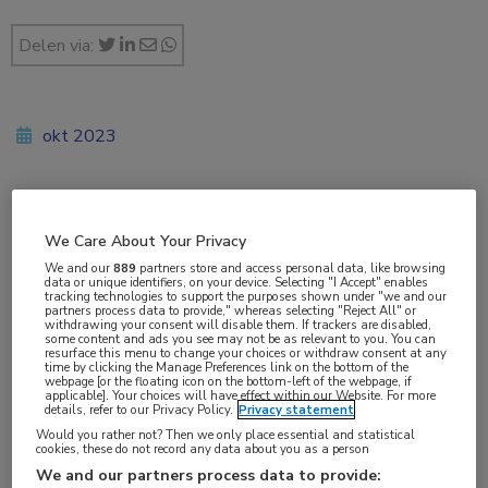
Delen via:
okt 2023
Vakgebieden:
We Care About Your Privacy
Kindergeneeskunde
,
Reumatologie
We and our
889
partners store and access personal data, like browsing
data or unique identifiers, on your device. Selecting "I Accept" enables
tracking technologies to support the purposes shown under "we and our
Aandachtsgebieden:
partners process data to provide," whereas selecting "Reject All" or
withdrawing your consent will disable them. If trackers are disabled,
Juveniele idiopathische artritis
some content and ads you see may not be as relevant to you. You can
resurface this menu to change your choices or withdraw consent at any
time by clicking the Manage Preferences link on the bottom of the
webpage [or the floating icon on the bottom-left of the webpage, if
Tags:
applicable]. Your choices will have effect within our Website. For more
details, refer to our Privacy Policy.
Privacy statement
biologicals
,
methotrexaat
,
uveïtis
Would you rather not? Then we only place essential and statistical
cookies, these do not record any data about you as a person
We and our partners process data to provide: