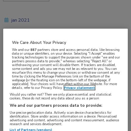
jan 2021
We Care About Your Privacy
Vakgebieden:
We and our
887
partners store and access personal data, like browsing
Neurologie
data or unique identifiers, on your device. Selecting "I Accept" enables
tracking technologies to support the purposes shown under "we and our
partners process data to provide," whereas selecting "Reject All" or
withdrawing your consent will disable them. If trackers are disabled,
Aandachtsgebieden:
some content and ads you see may not be as relevant to you. You can
resurface this menu to change your choices or withdraw consent at any
Multipele Sclerose
time by clicking the Manage Preferences link on the bottom of the
webpage [or the floating icon on the bottom-left of the webpage, if
applicable]. Your choices will have effect within our Website. For more
details, refer to our Privacy Policy.
Privacy statement
Tags:
Would you rather not? Then we only place essential and statistical
siponimod
,
SPMS
cookies, these do not record any data about you as a person
We and our partners process data to provide:
Use precise geolocation data. Actively scan device characteristics for
Het ministerie van VWS heeft besloten
identification. Store and/or access information on a device. Personalised
advertising and content, advertising and content measurement, audience
siponimod vanaf 1 januari 2021 te vergoeden
research and services development.
List of Partners (vendors)