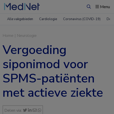
Menu
Zoeken
Alle vakgebieden
Cardiologie
Coronavirus (COVID-19)
Derm
Home
|
Neurologie
Vergoeding
siponimod voor
SPMS-patiënten
met actieve ziekte
Delen via: