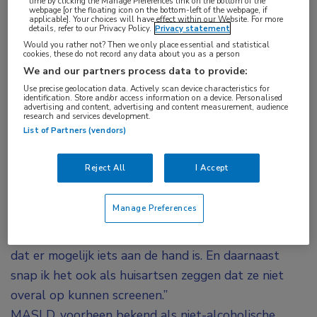
time by clicking the Manage Preferences link on the bottom of the
webpage [or the floating icon on the bottom-left of the webpage, if
waar dit bij MDL-artsen 43% was. Theel is aan de
applicable]. Your choices will have effect within our Website. For more
details, refer to our Privacy Policy.
Privacy statement
ene kant verbaasd over deze resultaten. “In mijn
Would you rather not? Then we only place essential and statistical
cookies, these do not record any data about you as a person
werk met voornamelijk patiënten met obesitas heb
We and our partners process data to provide:
ik vaak meegemaakt dat zij bij mij kwamen en
Use precise geolocation data. Actively scan device characteristics for
diabetes type 2 (DM2) bleken te hebben, terwijl ze
identification. Store and/or access information on a device. Personalised
advertising and content, advertising and content measurement, audience
daar nooit eerder op waren getest. Het is goed om
research and services development.
List of Partners (vendors)
bij patiënten met obesitas altijd te denken aan
mogelijke comorbiditeit: niet alleen DM2, maar ook
Reject All
I Accept
leververvetting, hypertensie, dislipidemie en
slaapapneu.” Anderzijds begrijpt hij het ook.
Manage Preferences
“Leververvetting geeft geen symptomen en als een
patiënt geen klachten heeft, weet een huisarts niet
dat er mogelijk iets aan de hand is. En daarnaast
snap ik het ook als huisartsen zeggen dat ze niet
overal op kunnen screenen.”
MASLD, voorheen bekend als niet-alcoholische