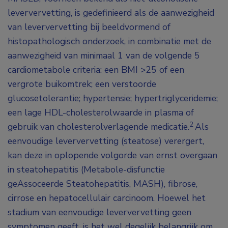
leververvetting, is gedefinieerd als de aanwezigheid
van leververvetting bij beeldvormend of
histopathologisch onderzoek, in combinatie met de
aanwezigheid van minimaal 1 van de volgende 5
cardiometabole criteria: een BMI >25 of een
vergrote buikomtrek; een verstoorde
glucosetolerantie; hypertensie; hypertriglyceridemie;
een lage HDL-cholesterolwaarde in plasma of
2
gebruik van cholesterolverlagende medicatie.
Als
eenvoudige leververvetting (steatose) verergert,
kan deze in oplopende volgorde van ernst overgaan
in steatohepatitis (Metabole-disfunctie
geAssoceerde Steatohepatitis, MASH), fibrose,
cirrose en hepatocellulair carcinoom. Hoewel het
stadium van eenvoudige leververvetting geen
symptomen geeft, is het wel degelijk belangrijk om