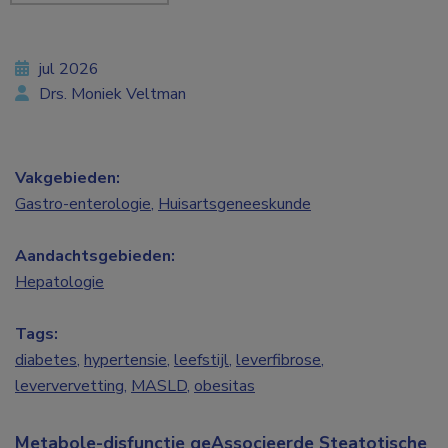
jul 2026
Drs. Moniek Veltman
Vakgebieden:
Gastro-enterologie
,
Huisartsgeneeskunde
Aandachtsgebieden:
Hepatologie
Tags:
diabetes
,
hypertensie
,
leefstijl
,
leverfibrose
,
leververvetting
,
MASLD
,
obesitas
Metabole-disfunctie geAssocieerde Steatotische