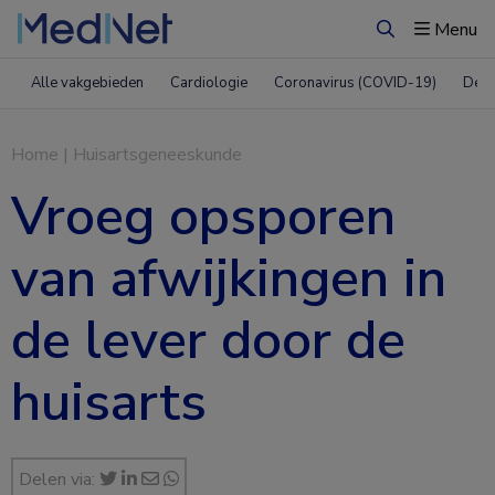
Menu
Zoeken
Alle vakgebieden
Cardiologie
Coronavirus (COVID-19)
Derm
Home
|
Huisartsgeneeskunde
Vroeg opsporen
van afwijkingen in
de lever door de
huisarts
Delen via: