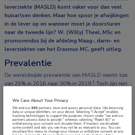
leverziekte (MASLD) komt vaker voor dan veel
huisartsen denken. Maar hoe spoor je afwijkingen
in de lever op en wanneer moet je doorsturen
naar de tweede lijn? W. (Willy) Theel, MSc en
promovendus bij de afdeling Maag-, darm- en
leverziekten van het Erasmus MC, geeft uitleg.
Prevalentie
De wereldwijde prevalentie van MASLD neemt toe:
1
van 25% in 2016 naar 30% in 2019.
Toch zijn niet
alle artsen zich bewust van de hoogte van dit getal.
Vooral huisartsen en cardiologen onderschatten het
We Care About Your Privacy
probleem, blijkt uit een vragenlijstonderzoek onder
We and our
889
partners store and access personal data, like browsing
data or unique identifiers, on your device. Selecting "I Accept" enables
tracking technologies to support the purposes shown under "we and our
zorgmedewerkers werkzaam binnen 7 verschillende
partners process data to provide," whereas selecting "Reject All" or
withdrawing your consent will disable them. If trackers are disabled,
1
medische disciplines.
Ongeveer 3 op de 4 huisartsen
some content and ads you see may not be as relevant to you. You can
resurface this menu to change your choices or withdraw consent at any
en cardiologen schatten de prevalentie te laag in,