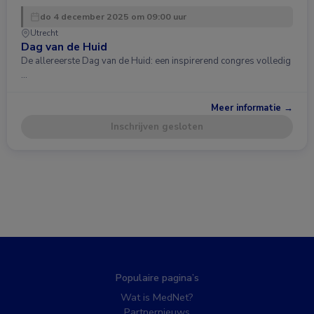
do 4 december 2025 om 09:00 uur
Utrecht
Dag van de Huid
De allereerste Dag van de Huid: een inspirerend congres volledig
…
Meer informatie →
Inschrijven gesloten
Populaire pagina’s
Wat is MedNet?
Partnernieuws