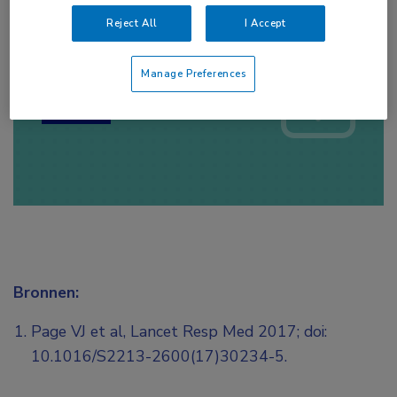
Reject All
I Accept
Log hier in om volledige
toegang te krijgen.
Manage Preferences
of
Account maken
Login
Bronnen:
Page VJ et al, Lancet Resp Med 2017; doi:
10.1016/S2213-2600(17)30234-5.