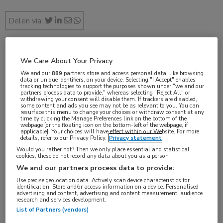
Delen via:
We Care About Your Privacy
aug 2017
We and our
889
partners store and access personal data, like browsing
data or unique identifiers, on your device. Selecting "I Accept" enables
tracking technologies to support the purposes shown under "we and our
partners process data to provide," whereas selecting "Reject All" or
withdrawing your consent will disable them. If trackers are disabled,
Vakgebieden:
some content and ads you see may not be as relevant to you. You can
resurface this menu to change your choices or withdraw consent at any
Longziekten
time by clicking the Manage Preferences link on the bottom of the
webpage [or the floating icon on the bottom-left of the webpage, if
applicable]. Your choices will have effect within our Website. For more
details, refer to our Privacy Policy.
Privacy statement
Would you rather not? Then we only place essential and statistical
cookies, these do not record any data about you as a person
We and our partners process data to provide:
Tags:
Use precise geolocation data. Actively scan device characteristics for
simvastatine
identification. Store and/or access information on a device. Personalised
advertising and content, advertising and content measurement, audience
research and services development.
List of Partners (vendors)