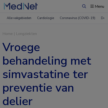
Menu
Zoeken
Alle vakgebieden
Cardiologie
Coronavirus (COVID-19)
Derm
Home
|
Longziekten
Vroege
behandeling met
simvastatine ter
preventie van
delier