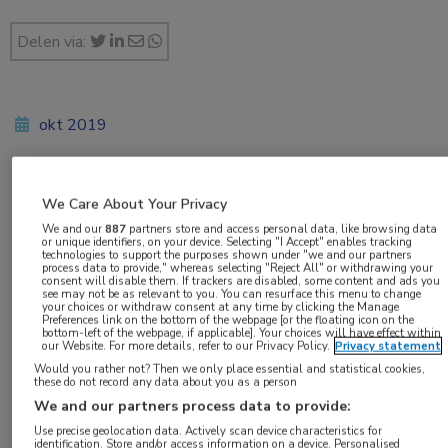
Delen via:
okt 2019
We Care About Your Privacy
Vakgebieden:
We and our
887
partners store and access personal data, like browsing data
Infectieziekten
or unique identifiers, on your device. Selecting "I Accept" enables tracking
technologies to support the purposes shown under "we and our partners
process data to provide," whereas selecting "Reject All" or withdrawing your
consent will disable them. If trackers are disabled, some content and ads you
Aandachtsgebieden:
see may not be as relevant to you. You can resurface this menu to change
your choices or withdraw consent at any time by clicking the Manage
Vaccinatie
Preferences link on the bottom of the webpage [or the floating icon on the
bottom-left of the webpage, if applicable]. Your choices will have effect within
our Website. For more details, refer to our Privacy Policy.
Privacy statement
Tags:
Would you rather not? Then we only place essential and statistical cookies,
these do not record any data about you as a person
pneumokokken
We and our partners process data to provide:
Use precise geolocation data. Actively scan device characteristics for
identification. Store and/or access information on a device. Personalised