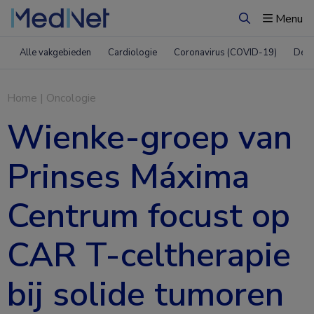
Menu
Zoeken
Alle vakgebieden
Cardiologie
Coronavirus (COVID-19)
Derm
Home
|
Oncologie
Wienke-groep van
Prinses Máxima
Centrum focust op
CAR T-celtherapie
bij solide tumoren