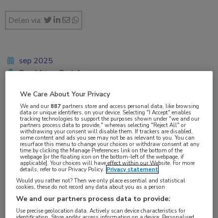
Delen via:
sep 2025
Drs. Mirjam Bedaf
We Care About Your Privacy
We and our
887
partners store and access personal data, like browsing
data or unique identifiers, on your device. Selecting "I Accept" enables
Vakgebieden:
tracking technologies to support the purposes shown under "we and our
partners process data to provide," whereas selecting "Reject All" or
Hematologie
,
Kindergeneeskunde
,
Oncologie
withdrawing your consent will disable them. If trackers are disabled,
some content and ads you see may not be as relevant to you. You can
resurface this menu to change your choices or withdraw consent at any
time by clicking the Manage Preferences link on the bottom of the
Aandachtsgebieden:
webpage [or the floating icon on the bottom-left of the webpage, if
applicable]. Your choices will have effect within our Website. For more
Immuuntherapie
details, refer to our Privacy Policy.
Privacy statement
Would you rather not? Then we only place essential and statistical
cookies, these do not record any data about you as a person
Tags:
We and our partners process data to provide:
CAR T-celtherapie
Use precise geolocation data. Actively scan device characteristics for
identification. Store and/or access information on a device. Personalised