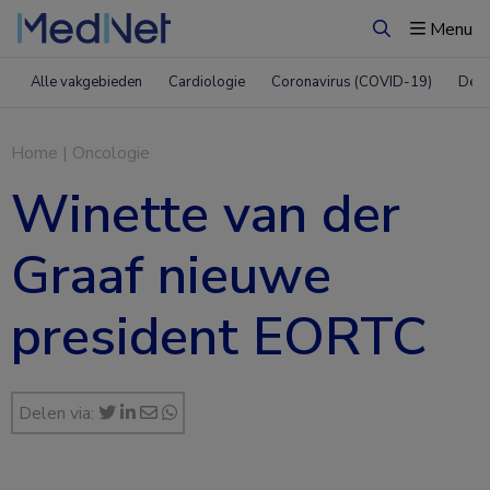
Menu
Zoeken
Alle vakgebieden
Cardiologie
Coronavirus (COVID-19)
Derm
Home
|
Oncologie
Winette van der
Graaf nieuwe
president EORTC
Delen via: