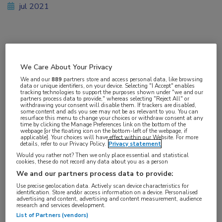
jul 2021
Vakgebieden:
Oncologie
We Care About Your Privacy
We and our
889
partners store and access personal data, like browsing
data or unique identifiers, on your device. Selecting "I Accept" enables
tracking technologies to support the purposes shown under "we and our
partners process data to provide," whereas selecting "Reject All" or
withdrawing your consent will disable them. If trackers are disabled,
some content and ads you see may not be as relevant to you. You can
resurface this menu to change your choices or withdraw consent at any
time by clicking the Manage Preferences link on the bottom of the
Internist-oncoloog en hoogleraar medische
webpage [or the floating icon on the bottom-left of the webpage, if
applicable]. Your choices will have effect within our Website. For more
oncologie Winette van der Graaf (Antoni van
details, refer to our Privacy Policy.
Privacy statement
Leeuwenhoek) is de nieuwe gekozen president
Would you rather not? Then we only place essential and statistical
cookies, these do not record any data about you as a person
van de European Organisation for Research and
We and our partners process data to provide:
Treatment of Cancer (EORTC).
Use precise geolocation data. Actively scan device characteristics for
identification. Store and/or access information on a device. Personalised
advertising and content, advertising and content measurement, audience
De directie EORTC omschrijft Van der Graaf als een
research and services development.
List of Partners (vendors)
medisch oncoloog met klinisch en wetenschappelijk