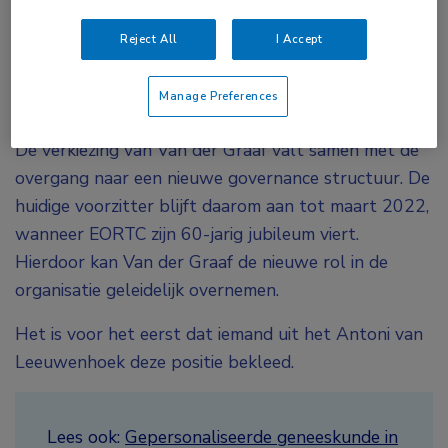
internationaal leiderschap, en roemt haar
Reject All
I Accept
vaardigheden om met mensen om te gaan en hen te
inspireren, hetgeen haar heeft gepositioneerd als
Manage Preferences
mentor voor de nieuwe generatie artsen.
De verkiezing van Van der Graaf valt samen met de
overgang naar een nieuwe governance structuur. De
huidige voorzitter blijft daarom aan tot maart 2022,
wanneer EORTC zijn 60-jarig jubileum viert.
Hierdoor kan Van der Graaf de nieuwe rol in de
organisatie geleidelijk overnemen.
Het is voor het eerst dat iemand uit het Antoni van
Leeuwenhoek deze positie bekleed.
Lees ook:
Gepersonaliseerde geneeskunde in