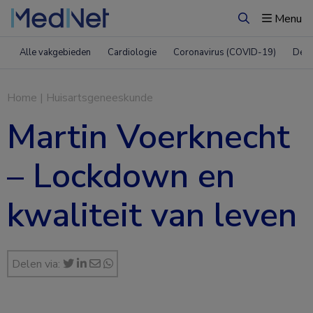
Menu
Zoeken
Alle vakgebieden
Cardiologie
Coronavirus (COVID-19)
Derm
Home
|
Huisartsgeneeskunde
Martin Voerknecht
– Lockdown en
kwaliteit van leven
Delen via: