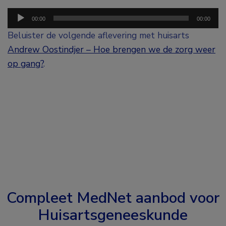
Audiospeler
00:00
00:00
Beluister de volgende aflevering met huisarts
Andrew Oostindjer – Hoe brengen we de zorg weer
op gang?
.
Compleet MedNet aanbod voor
Huisartsgeneeskunde