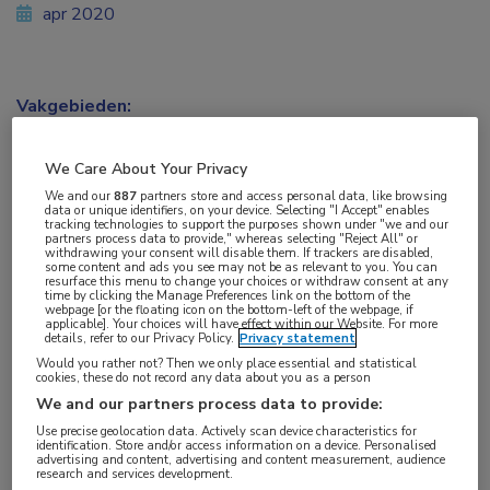
apr 2020
Vakgebieden:
Coronavirus (COVID-19)
,
Huisartsgeneeskunde
We Care About Your Privacy
We and our
887
partners store and access personal data, like browsing
data or unique identifiers, on your device. Selecting "I Accept" enables
tracking technologies to support the purposes shown under "we and our
partners process data to provide," whereas selecting "Reject All" or
Tags:
withdrawing your consent will disable them. If trackers are disabled,
some content and ads you see may not be as relevant to you. You can
coronavirus
,
COVID-19
resurface this menu to change your choices or withdraw consent at any
time by clicking the Manage Preferences link on the bottom of the
webpage [or the floating icon on the bottom-left of the webpage, if
applicable]. Your choices will have effect within our Website. For more
De huisarts in corona-tijd
details, refer to our Privacy Policy.
Privacy statement
Would you rather not? Then we only place essential and statistical
aflevering #6
cookies, these do not record any data about you as a person
We and our partners process data to provide:
Martin Voerknecht, huisarts in Bussum en tevens
Use precise geolocation data. Actively scan device characteristics for
identification. Store and/or access information on a device. Personalised
opleider, maakt zich zorgen over de invloed van de
advertising and content, advertising and content measurement, audience
research and services development.
huidige intelligente lockdown op de kwaliteit van