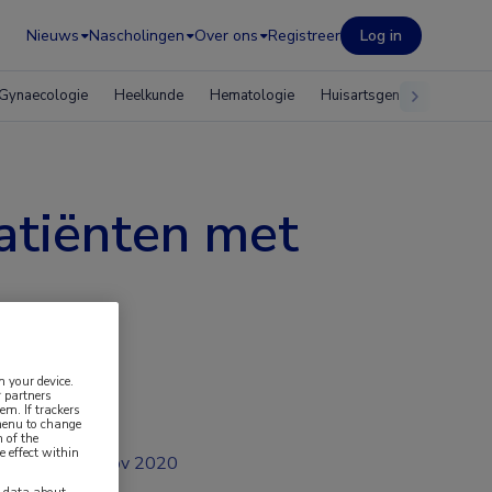
Nieuws
Nascholingen
Over ons
Registreer
Log in
Gynaecologie
Heelkunde
Hematologie
Huisartsgeneeskunde
atiënten met
n your device.
 partners
em. If trackers
 menu to change
 of the
e effect within
nov 2020
y data about