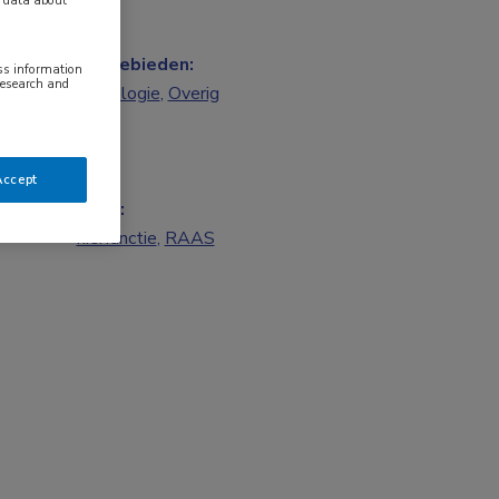
Vakgebieden:
ess information
research and
Nefrologie
,
Overig
Accept
Tags:
nierfunctie
,
RAAS