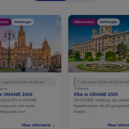
komst
Nefrologie
Bijeenkomst
Nefrologie
 4 juni 2026 om 18:00 uur
do 5 juni 2025 om 18:00 uu
sgow
Wenen
in ORANJE 2026
ERA in ORANJE 2025
arlijkse ERA in ORANJE
De ORANJE-meetings zijn unieke
ymposium; een vaste
bijeenkomsten die dé gelegenhe
tingsplek voor …
bieden …
Meer informatie →
Meer infor