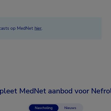
odcasts op MedNet
hier
.
pleet MedNet aanbod voor
Nefro
Nascholing
Nieuws