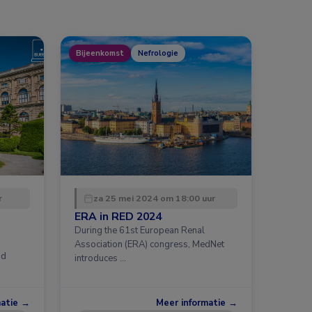
Bijeenkomst
Nefrologie
r
za 25 mei 2024 om 18:00 uur
ERA in RED 2024
During the 61st European Renal
Association (ERA) congress, MedNet
id
introduces …
matie →
Meer informatie →