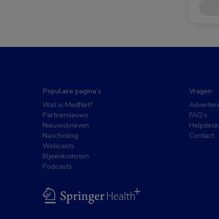
Populaire pagina’s
Vragen
Wat is MedNet?
Adverter
Partnernieuws
FAQ’s
Nieuwsbrieven
Helpdesk
Nascholing
Contact
Webcasts
Bijeenkomsten
Podcasts
BSL