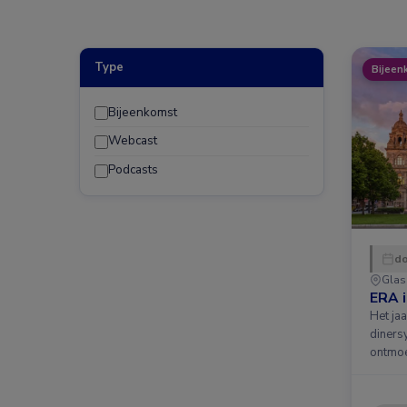
Type
Bijeen
Bijeenkomst
Webcast
Podcasts
do
Gla
ERA 
Het ja
diners
ontmoe