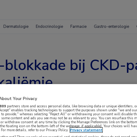
Dermatologie
Endocrinologie
Farmacie
Gastro-enterologie
blokkade bij CKD-p
rkaliëmie
About Your Privacy
889
partners store and access personal data, like browsing data or unique identifiers, o
 Accept" enables tracking technologies to support the purposes shown under "we and our
 to provide," whereas selecting "Reject All" or withdrawing your consent will disable th
, some content and ads you see may not be as relevant to you. You can resurface this
 or withdraw consent at any time by clicking the Manage Preferences link on the bottom
the floating icon on the bottom-left of the webpage, if applicable]. Your choices will hav
 en Michele Eisenga, internist i.o. in het UMCG,
For more details, refer to our Privacy Policy.
Privacy statement
ther not? Then we only place essential and statistical cookies, these do not record an