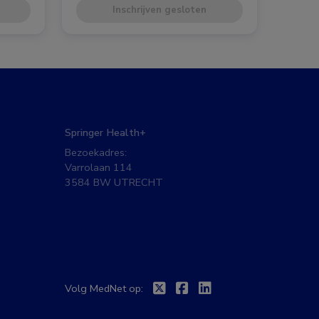
Inschrijven gesloten
Springer Health+
Bezoekadres:
Varrolaan 114
3584 BW UTRECHT
Twitter
Facebook
Linkedin
Volg MedNet op: