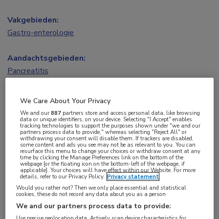
Vakgebieden:
Gastro-enterologie
Aandachtsgebieden:
Pancreatitis
Tags:
We Care About Your Privacy
galstenen
We and our
887
partners store and access personal data, like browsing
data or unique identifiers, on your device. Selecting "I Accept" enables
tracking technologies to support the purposes shown under "we and our
partners process data to provide," whereas selecting "Reject All" or
Deze podcast hoort het bij het magazine Viatris
withdrawing your consent will disable them. If trackers are disabled,
some content and ads you see may not be as relevant to you. You can
Connect nr 3 (onder hoofdredactie van prof. dr.
resurface this menu to change your choices or withdraw consent at any
time by clicking the Manage Preferences link on the bottom of the
Hjalmar van Santvoort, chirurg in het St.
webpage [or the floating icon on the bottom-left of the webpage, if
applicable]. Your choices will have effect within our Website. For more
Antoniusziekenhuis en het UMCU. De sprekers,
details, refer to our Privacy Policy.
Privacy statement
Would you rather not? Then we only place essential and statistical
onderzoekers bij de Pancreatitis Werkgroep
cookies, these do not record any data about you as a person
Nederland (PWN), vertellen over verschillende
We and our partners process data to provide:
Use precise geolocation data. Actively scan device characteristics for