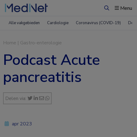
Menu
Zoeken
Alle vakgebieden
Cardiologie
Coronavirus (COVID-19)
Derm
Home
|
Gastro-enterologie
Podcast Acute
pancreatitis
Delen via:
apr 2023