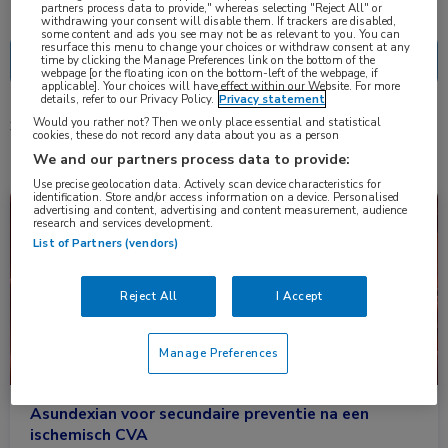
Nascholing
Nieuws
partners process data to provide," whereas selecting "Reject All" or
withdrawing your consent will disable them. If trackers are disabled,
some content and ads you see may not be as relevant to you. You can
resurface this menu to change your choices or withdraw consent at any
time by clicking the Manage Preferences link on the bottom of the
webpage [or the floating icon on the bottom-left of the webpage, if
applicable]. Your choices will have effect within our Website. For more
details, refer to our Privacy Policy.
Privacy statement
Would you rather not? Then we only place essential and statistical
3 resultaten
asundexian
✕
cookies, these do not record any data about you as a person
We and our partners process data to provide:
Use precise geolocation data. Actively scan device characteristics for
identification. Store and/or access information on a device. Personalised
Nieuws
Neurologie
advertising and content, advertising and content measurement, audience
research and services development.
List of Partners (vendors)
Reject All
I Accept
Manage Preferences
Asundexian voor secundaire preventie na een
ischemisch CVA