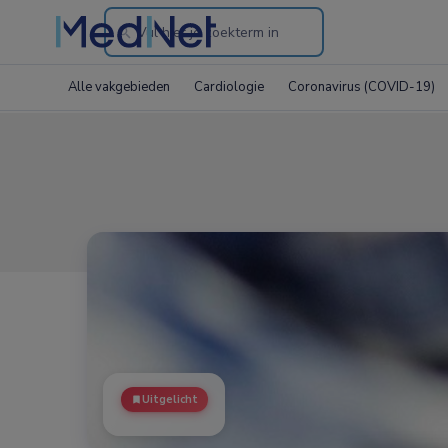
Search
through
Alle vakgebieden
Cardiologie
Coronavirus (COVID-19)
the
website
Uitgelicht