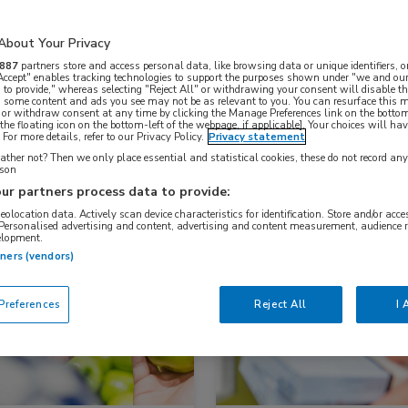
About Your Privacy
Nascholing
Nieuws
887
partners store and access personal data, like browsing data or unique identifiers, o
 Accept" enables tracking technologies to support the purposes shown under "we and our
 to provide," whereas selecting "Reject All" or withdrawing your consent will disable th
, some content and ads you see may not be as relevant to you. You can resurface this
 or withdraw consent at any time by clicking the Manage Preferences link on the bottom
the floating icon on the bottom-left of the webpage, if applicable]. Your choices will hav
For more details, refer to our Privacy Policy.
Privacy statement
ther not? Then we only place essential and statistical cookies, these do not record an
rson
ur partners process data to provide:
geolocation data. Actively scan device characteristics for identification. Store and/or acc
 Personalised advertising and content, advertising and content measurement, audience 
elopment.
s
Nieuws
tners (vendors)
ologie, Farmacie, Gastro-enterologie, Hematologie, Oncologie, Reumatologie
Dermatologie, Gastro-enterologi
references
Reject All
I 