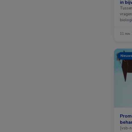
in bi
patië
Tussen
vragenl
biolog
uitgev
11 nov.
Nieuw
Promo
behan
[vsb-n