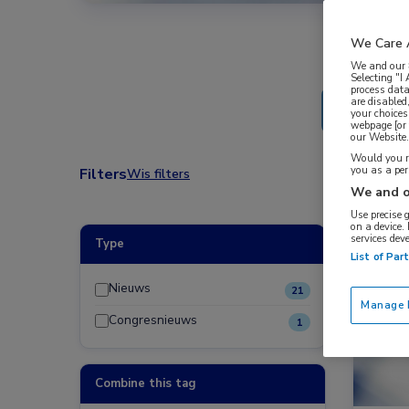
We Care 
We and our
Selecting "I
process data
are disabled
your choices
webpage [or 
our Website. 
Would you ra
you as a pe
Filters
Wis filters
We and o
Use precise 
on a device.
services dev
Type
Nieuw
List of Par
Dermat
Nieuws
21
Manage P
Congresnieuws
1
Combine this tag