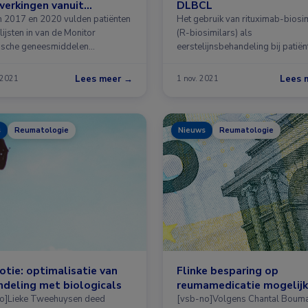
jwerkingen vanuit
DLBCL
ntperspectief
 2017 en 2020 vulden patiënten
Het gebruik van rituximab-biosi
ijsten in van de Monitor
(R-biosimilars) als
ische geneesmiddelen
eerstelijnsbehandeling bij patië
oerd …
Lees meer →
Lees 
 2021
1 nov. 2021
s
Reumatologie
Nieuws
Reumatologie
tie: optimalisatie van
Flinke besparing op
deling met biologicals
reumamedicatie mogelijk
o]Lieke Tweehuysen deed
[vsb-no]Volgens Chantal Boum