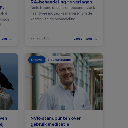
RA-behandeling te verlagen
F-
Niels Boone deed promotieonderzoek
jn
naar twee mogelijke manieren om de
IONS
kosten van de behandeling …
nisch
d …
meer →
Lees meer →
22 nov. 2021
Nieuws
Reumatologie
even
NVR-standpunten over
ij
gebruik medicatie