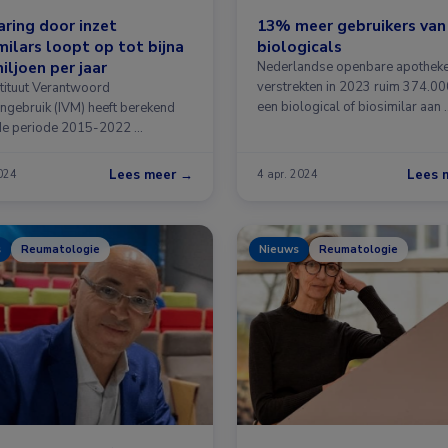
ring door inzet
13% meer gebruikers van
milars loopt op tot bijna
biologicals
iljoen per jaar
Nederlandse openbare apothek
verstrekten in 2023 ruim 374.00
stituut Verantwoord
een biological of biosimilar aan 
jngebruik (IVM) heeft berekend
 de periode 2015-2022 …
Lees meer →
Lees 
024
4 apr. 2024
s
Reumatologie
Nieuws
Reumatologie