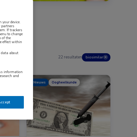
n your device.
 partners
em. If trackers
 menu to change
 of the
e effect within
y data about
22 resultaten
biosimilar
✕
ess information
research and
Nieuws
Oogheelkunde
e, Reumatologie
Accept