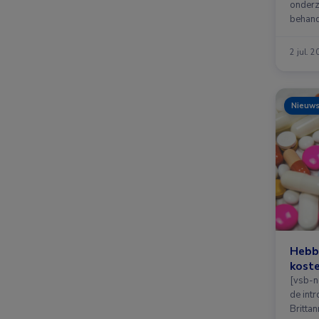
onderz
behand
2 jul. 
Nieuw
Hebbe
kost
[vsb-n
de int
Brittan