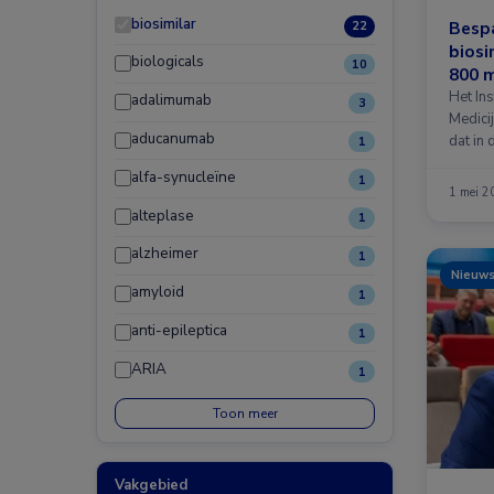
biosimilar
Bespa
22
biosi
biologicals
10
800 m
Het In
adalimumab
3
Medici
aducanumab
dat in
1
alfa-synucleïne
1
1 mei 2
alteplase
1
alzheimer
1
Nieuw
amyloid
1
anti-epileptica
1
ARIA
1
Toon meer
Vakgebied