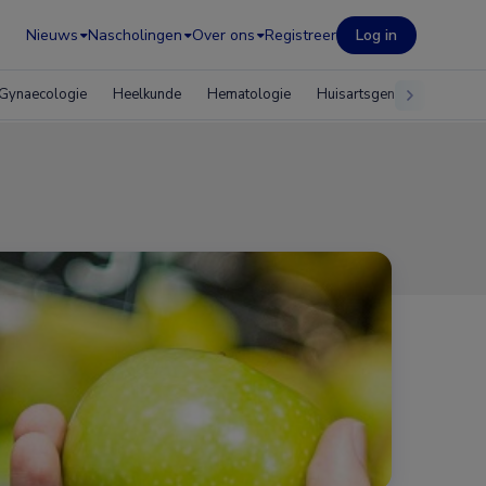
Nieuws
Nascholingen
Over ons
Registreer
Log in
Gynaecologie
Heelkunde
Hematologie
Huisartsgeneeskunde