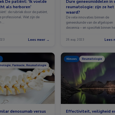
ek De patiënt: ‘Ik voelde
Dure geneesmiddelen in 
cht als herboren’
reumatologie: zijn ze het
waard?
iënt’: de rubriek door de patiënt,
e professional. Wat zijn de
De vele innovaties binnen de
n …
geneeskunde van de afgelopen
decennia – en specifiek binnen he
spectrum …
Lees meer →
Lees 
2023
28 aug. 2023
s
Nieuws
Reumatologie
inologie, Farmacie, Reumatologie
milar denosumab versus
Effectiviteit, veiligheid e