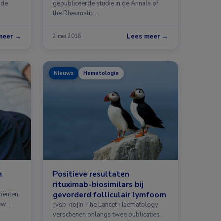
 de
gepubliceerde studie in de Annals of
the Rheumatic …
meer →
Lees meer →
2 mei 2018
Nieuws
Hematologie
n
Positieve resultaten
rituximab-biosimilars bij
gevorderd folliculair lymfoom
tiënten
ew …
[vsb-no]In The Lancet Haematology
verschenen onlangs twee publicaties