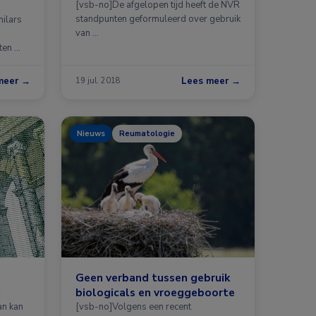
[vsb-no]De afgelopen tijd heeft de NVR
standpunten geformuleerd over gebruik
milars
van …
nten …
meer →
Lees meer →
19 jul. 2018
Nieuws
Reumatologie
Geen verband tussen gebruik
biologicals en vroeggeboorte
an kan
[vsb-no]Volgens een recent