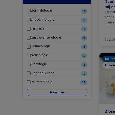
Rubri
mij e
Dermatologie
3
‘De pat
voor d
Endocrinologie
1
wense
Farmacie
2
Gastro-enterologie
5
2 okt. 
Hematologie
3
Neurologie
1
Nieuw
Oncologie
2
Endocr
Oogheelkunde
1
Reumatologie
15
Toon meer
Biosi