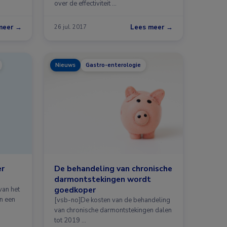
over de effectiviteit …
meer →
Lees meer →
26 jul. 2017
Nieuws
Gastro-enterologie
er
De behandeling van chronische
darmontstekingen wordt
goedkoper
van het
n een
[vsb-no]De kosten van de behandeling
van chronische darmontstekingen dalen
tot 2019 …