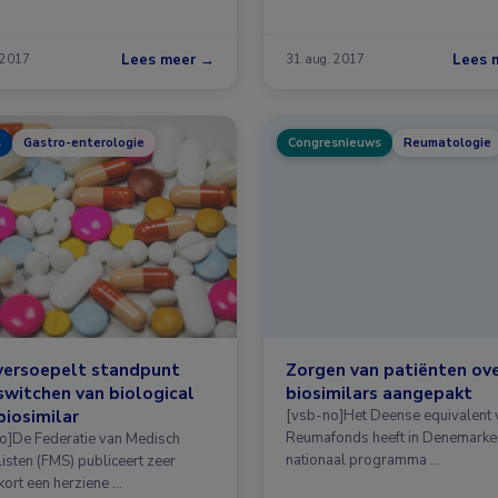
Lees meer →
Lees 
 2017
31 aug. 2017
s
Gastro-enterologie
Congresnieuws
Reumatologie
versoepelt standpunt
Zorgen van patiënten ov
switchen van biological
biosimilars aangepakt
biosimilar
[vsb-no]Het Deense equivalent 
Reumafonds heeft in Denemarke
o]De Federatie van Medisch
nationaal programma …
isten (FMS) publiceert zeer
kort een herziene …