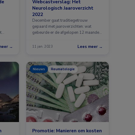
de
Webcastverslag: Het
Neurologisch Jaaroverzicht
2022
December gaat traditiegetrouw
gepaard met jaaroverzichten: wat
t
gebeurde er de afgelopen 12 maanden
…
meer →
Lees meer →
11 jan. 2023
Nieuws
Reumatologie
n
Promotie: Manieren om kosten