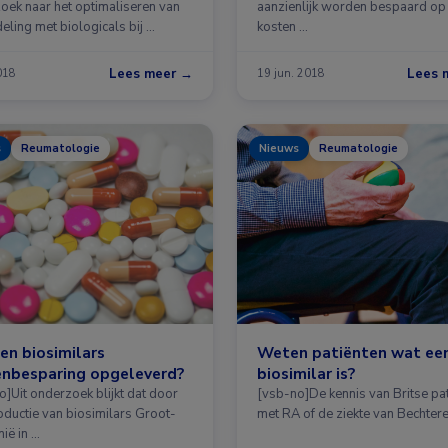
oek naar het optimaliseren van
aanzienlijk worden bespaard op
eling met biologicals bij …
kosten …
Lees meer →
Lees 
2018
19 jun. 2018
s
Reumatologie
Nieuws
Reumatologie
n biosimilars
Weten patiënten wat ee
enbesparing opgeleverd?
biosimilar is?
o]Uit onderzoek blijkt dat door
[vsb-no]De kennis van Britse pa
roductie van biosimilars Groot-
met RA of de ziekte van Bechter
nië in …