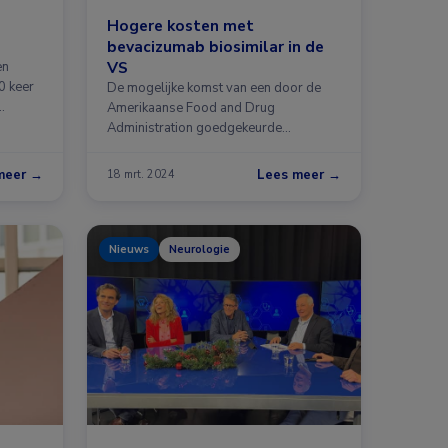
Hogere kosten met
bevacizumab biosimilar in de
VS
en
0 keer
De mogelijke komst van een door de
…
Amerikaanse Food and Drug
Administration goedgekeurde
bevacizumab biosimilar …
meer →
Lees meer →
18 mrt. 2024
Nieuws
Neurologie