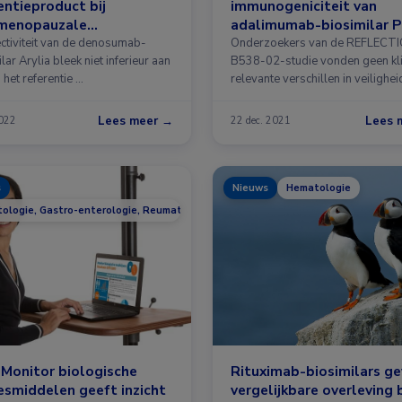
entieproduct bij
immunogeniciteit van
menopauzale
adalimumab-biosimilar P
oporose
06410293 op lange termi
ectiviteit van de denosumab-
Onderzoekers van de REFLECT
lar Arylia bleek niet inferieur aan
B538-02-studie vonden geen kli
 het referentie …
relevante verschillen in veilighei
Lees meer →
Lees 
2022
22 dec. 2021
s
Nieuws
Hematologie
ologie, Gastro-enterologie, Reumatologie
 Monitor biologische
Rituximab-biosimilars g
smiddelen geeft inzicht
vergelijkbare overleving b