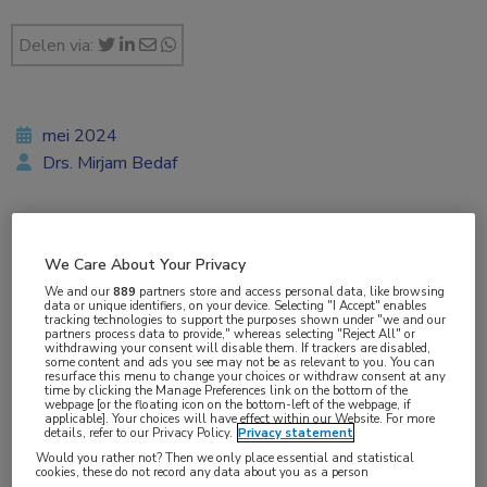
Delen via:
mei 2024
Drs. Mirjam Bedaf
Vakgebieden:
We Care About Your Privacy
Dermatologie
,
Farmacie
,
Gastro-enterologie
,
Hematologie
,
We and our
889
partners store and access personal data, like browsing
data or unique identifiers, on your device. Selecting "I Accept" enables
Oncologie
,
Reumatologie
tracking technologies to support the purposes shown under "we and our
partners process data to provide," whereas selecting "Reject All" or
withdrawing your consent will disable them. If trackers are disabled,
some content and ads you see may not be as relevant to you. You can
resurface this menu to change your choices or withdraw consent at any
time by clicking the Manage Preferences link on the bottom of the
webpage [or the floating icon on the bottom-left of the webpage, if
applicable]. Your choices will have effect within our Website. For more
Tags:
details, refer to our Privacy Policy.
Privacy statement
biosimilar
Would you rather not? Then we only place essential and statistical
cookies, these do not record any data about you as a person