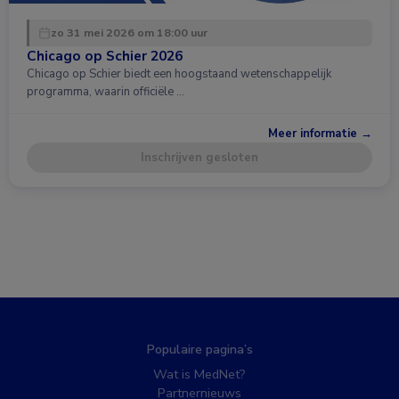
zo 31 mei 2026 om 18:00 uur
Chicago op Schier 2026
Chicago op Schier biedt een hoogstaand wetenschappelijk
programma, waarin officiële …
Meer informatie →
Inschrijven gesloten
Populaire pagina’s
Wat is MedNet?
Partnernieuws