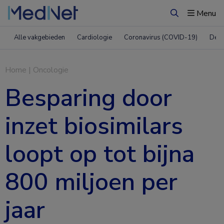
Menu
Zoeken
Alle vakgebieden
Cardiologie
Coronavirus (COVID-19)
Derm
Home
|
Oncologie
Besparing door
inzet biosimilars
loopt op tot bijna
800 miljoen per
jaar