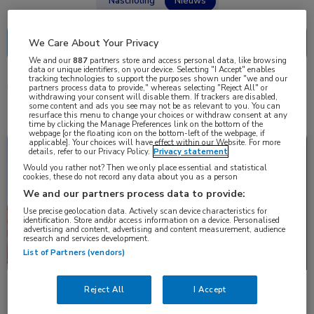
Nascholing
Nieuws
We Care About Your Privacy
We and our
887
partners store and access personal data, like browsing
data or unique identifiers, on your device. Selecting "I Accept" enables
tracking technologies to support the purposes shown under "we and our
partners process data to provide," whereas selecting "Reject All" or
5 resultaten
dendritische cellen
✕
withdrawing your consent will disable them. If trackers are disabled,
some content and ads you see may not be as relevant to you. You can
resurface this menu to change your choices or withdraw consent at any
time by clicking the Manage Preferences link on the bottom of the
webpage [or the floating icon on the bottom-left of the webpage, if
applicable]. Your choices will have effect within our Website. For more
Congresnieuws
Infectieziekten
details, refer to our Privacy Policy.
Privacy statement
Would you rather not? Then we only place essential and statistical
cookies, these do not record any data about you as a person
We and our partners process data to provide:
Use precise geolocation data. Actively scan device characteristics for
identification. Store and/or access information on a device. Personalised
advertising and content, advertising and content measurement, audience
research and services development.
List of Partners (vendors)
Nieuw hiv-reservoir ontdekt in dendritische cellen
Reject All
I Accept
in lymfeklieren