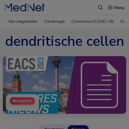
Menu
Zoeken
Alle vakgebieden
Cardiologie
Coronavirus (COVID-19)
Derm
dendritische cellen
Uitgelicht