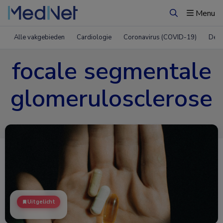
Menu
Zoeken
Alle vakgebieden
Cardiologie
Coronavirus (COVID-19)
Derm
focale segmentale
glomerulosclerose
Uitgelicht