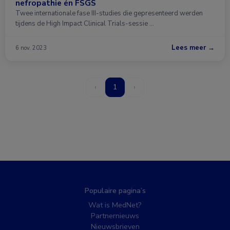
nefropathie én FSGS
Twee internationale fase III-studies die gepresenteerd werden
tijdens de High Impact Clinical Trials-sessie …
Lees meer →
6 nov. 2023
‹
1
›
Populaire pagina’s
Wat is MedNet?
Partnernieuws
Nieuwsbrieven