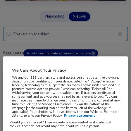
Nascholing
Nieuws
8 resultaten
focale segmentale glomerulosclerose
✕
We Care About Your Privacy
We and our
889
partners store and access personal data, like browsing
Nieuws
Nefrologie
data or unique identifiers, on your device. Selecting "I Accept" enables
tracking technologies to support the purposes shown under "we and our
partners process data to provide," whereas selecting "Reject All" or
withdrawing your consent will disable them. If trackers are disabled,
some content and ads you see may not be as relevant to you. You can
resurface this menu to change your choices or withdraw consent at any
time by clicking the Manage Preferences link on the bottom of the
webpage [or the floating icon on the bottom-left of the webpage, if
applicable]. Your choices will have effect within our Website. For more
details, refer to our Privacy Policy.
Privacy statement
Would you rather not? Then we only place essential and statistical
cookies, these do not record any data about you as a person