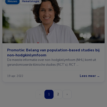
Nieuws
Hematologie
Promotie: Belang van population-based studies bij
non-hodgkinlymfoom
De meeste informatie over non-hodgkinlymfoom (NHL) komt uit
gerandomiseerde klinische studies (RCT’s). RCT …
Lees meer →
19 apr. 2022
‹
1
2
›