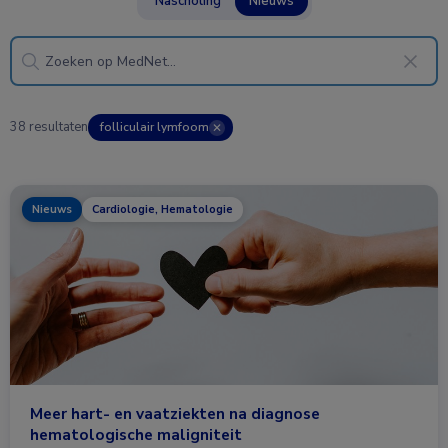
Nascholing
Nieuws
38 resultaten
folliculair lymfoom
✕
Nieuws
Cardiologie, Hematologie
Meer hart- en vaatziekten na diagnose
hematologische maligniteit