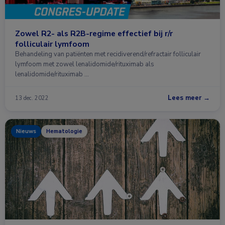
Zowel R2- als R2B-regime effectief bij r/r
folliculair lymfoom
Behandeling van patiënten met recidiverend/refractair folliculair
lymfoom met zowel lenalidomide/rituximab als
lenalidomide/rituximab …
Lees meer →
13 dec. 2022
Nieuws
Hematologie