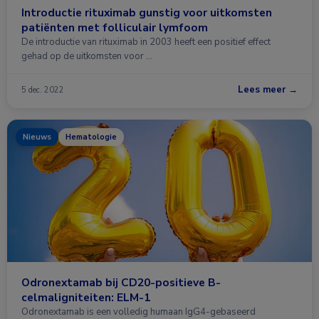
Introductie rituximab gunstig voor uitkomsten
patiënten met folliculair lymfoom
De introductie van rituximab in 2003 heeft een positief effect
gehad op de uitkomsten voor …
Lees meer →
5 dec. 2022
Nieuws
Hematologie
Odronextamab bij CD20-positieve B-
celmaligniteiten: ELM-1
Odronextamab is een volledig humaan IgG4-gebaseerd