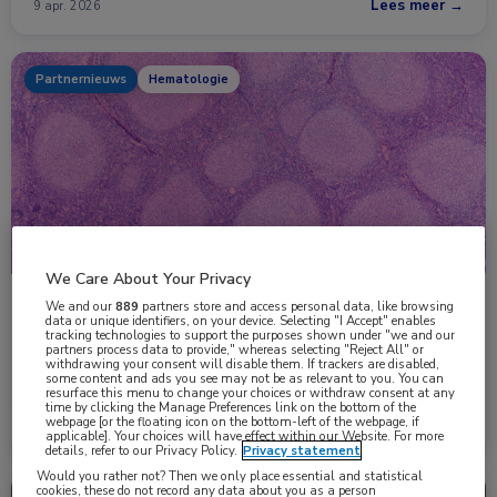
Lees meer →
9 apr. 2026
Partnernieuws
Hematologie
We Care About Your Privacy
Nieuwe fase in de behandeling van folliculair
We and our
889
partners store and access personal data, like browsing
data or unique identifiers, on your device. Selecting "I Accept" enables
lymfoom
tracking technologies to support the purposes shown under "we and our
partners process data to provide," whereas selecting "Reject All" or
Een nieuwe behandeling van recidiverend of refractair folliculair
withdrawing your consent will disable them. If trackers are disabled,
lymfoom zou mogelijk een nieuwe standaardbehandeling …
some content and ads you see may not be as relevant to you. You can
resurface this menu to change your choices or withdraw consent at any
time by clicking the Manage Preferences link on the bottom of the
webpage [or the floating icon on the bottom-left of the webpage, if
Lees meer →
24 dec. 2025
applicable]. Your choices will have effect within our Website. For more
details, refer to our Privacy Policy.
Privacy statement
Would you rather not? Then we only place essential and statistical
cookies, these do not record any data about you as a person