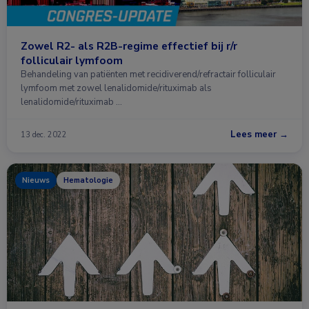
Zowel R2- als R2B-regime effectief bij r/r
folliculair lymfoom
Behandeling van patiënten met recidiverend/refractair folliculair
lymfoom met zowel lenalidomide/rituximab als
lenalidomide/rituximab …
Lees meer →
13 dec. 2022
Nieuws
Hematologie