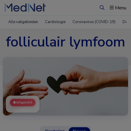
Menu
Zoeken
Alle vakgebieden
Cardiologie
Coronavirus (COVID-19)
Derm
folliculair lymfoom
Uitgelicht