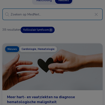
Nascholing
Nieuws
38 resultaten
folliculair lymfoom
✕
Nieuws
Cardiologie, Hematologie
Meer hart- en vaatziekten na diagnose
hematologische maligniteit