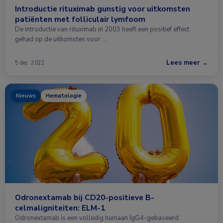
Introductie rituximab gunstig voor uitkomsten
patiënten met folliculair lymfoom
De introductie van rituximab in 2003 heeft een positief effect
gehad op de uitkomsten voor …
Lees meer →
5 dec. 2022
Nieuws
Hematologie
Odronextamab bij CD20-positieve B-
celmaligniteiten: ELM-1
Odronextamab is een volledig humaan IgG4-gebaseerd