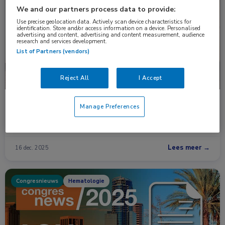
Nieuws
Hematologie
We and our partners process data to provide:
Use precise geolocation data. Actively scan device characteristics for
identification. Store and/or access information on a device. Personalised
advertising and content, advertising and content measurement, audience
research and services development.
List of Partners (vendors)
Reject All
I Accept
Minder controles nodig bij indolent lymfoom
Manage Preferences
Voor mensen met indolente lymfomen komen er in de toekomst
minder controles in het ziekenhuis …
Lees meer →
16 dec. 2025
Congresnieuws
Hematologie