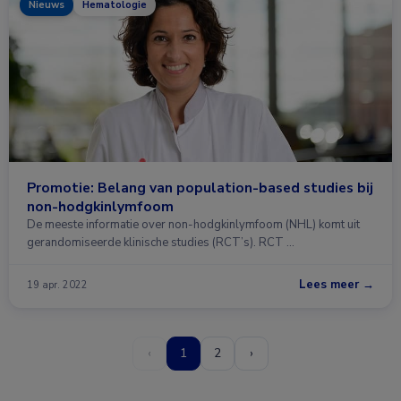
Nieuws
Hematologie
Promotie: Belang van population-based studies bij
non-hodgkinlymfoom
De meeste informatie over non-hodgkinlymfoom (NHL) komt uit
gerandomiseerde klinische studies (RCT’s). RCT …
Lees meer →
19 apr. 2022
‹
1
2
›