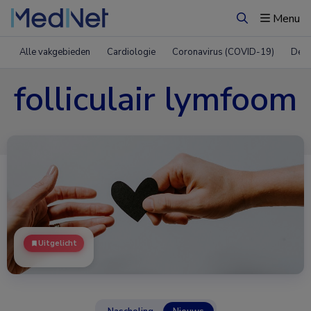
Menu
Zoeken
Alle vakgebieden
Cardiologie
Coronavirus (COVID-19)
Derm
folliculair lymfoom
Uitgelicht