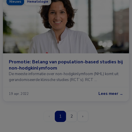
Nieuws
Hematologie
Promotie: Belang van population-based studies bij
non-hodgkinlymfoom
De meeste informatie over non-hodgkinlymfoom (NHL) komt uit
gerandomiseerde klinische studies (RCT’s). RCT …
Lees meer →
19 apr. 2022
‹
1
2
›