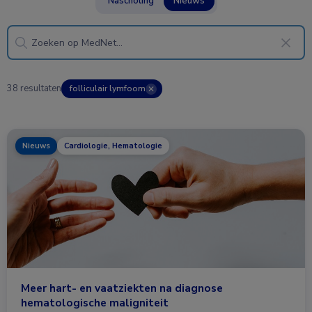
Nascholing
Nieuws
38 resultaten
folliculair lymfoom
✕
Nieuws
Cardiologie, Hematologie
Meer hart- en vaatziekten na diagnose
hematologische maligniteit