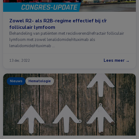
Zowel R2- als R2B-regime effectief bij r/r
folliculair lymfoom
Behandeling van patiënten met recidiverend/refractair folliculair
lymfoom met zowel lenalidomide/rituximab als
lenalidomide/rituximab …
Lees meer →
13 dec. 2022
Nieuws
Hematologie