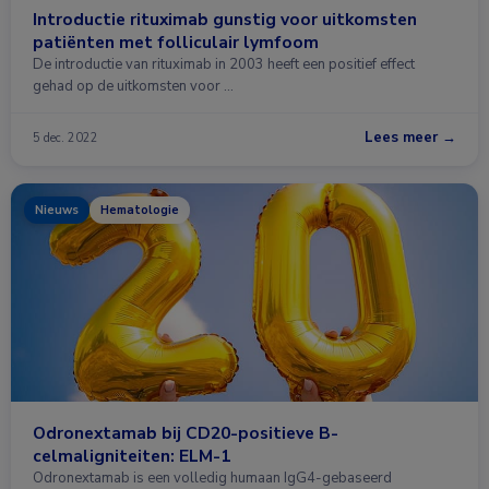
Introductie rituximab gunstig voor uitkomsten
patiënten met folliculair lymfoom
De introductie van rituximab in 2003 heeft een positief effect
gehad op de uitkomsten voor …
Lees meer →
5 dec. 2022
Nieuws
Hematologie
Odronextamab bij CD20-positieve B-
celmaligniteiten: ELM-1
Odronextamab is een volledig humaan IgG4-gebaseerd