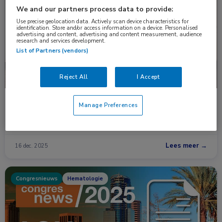
Nieuws
Hematologie
We and our partners process data to provide:
Use precise geolocation data. Actively scan device characteristics for
identification. Store and/or access information on a device. Personalised
advertising and content, advertising and content measurement, audience
research and services development.
List of Partners (vendors)
Reject All
I Accept
Minder controles nodig bij indolent lymfoom
Manage Preferences
Voor mensen met indolente lymfomen komen er in de toekomst
minder controles in het ziekenhuis …
Lees meer →
16 dec. 2025
Congresnieuws
Hematologie