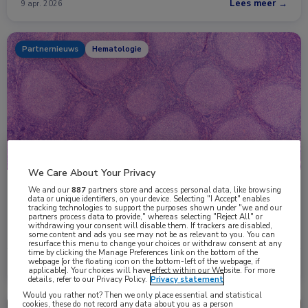
Lees meer →
9 apr. 2026
Partnernieuws
Hematologie
We Care About Your Privacy
Nieuwe fase in de behandeling van folliculair
We and our
887
partners store and access personal data, like browsing
data or unique identifiers, on your device. Selecting "I Accept" enables
lymfoom
tracking technologies to support the purposes shown under "we and our
partners process data to provide," whereas selecting "Reject All" or
Een nieuwe behandeling van recidiverend of refractair folliculair
withdrawing your consent will disable them. If trackers are disabled,
lymfoom zou mogelijk een nieuwe standaardbehandeling …
some content and ads you see may not be as relevant to you. You can
resurface this menu to change your choices or withdraw consent at any
time by clicking the Manage Preferences link on the bottom of the
webpage [or the floating icon on the bottom-left of the webpage, if
Lees meer →
24 dec. 2025
applicable]. Your choices will have effect within our Website. For more
details, refer to our Privacy Policy.
Privacy statement
Would you rather not? Then we only place essential and statistical
cookies, these do not record any data about you as a person