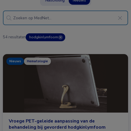
Nascholing
Nieuws
54 resultaten
hodgkinlymfoom
✕
Nieuws
Hematologie
Vroege PET-geleide aanpassing van de
behandeling bij gevorderd hodgkinlymfoom