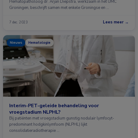
Hematopatholoog dr. Arjan Diepstra, werkzaam in het UMC
Groningen, beschrijft samen met enkele Groningse en …
Lees meer →
7 dec. 2023
Nieuws
Hematologie
Interim-PET-geleide behandeling voor
vroegstadium NLPHL?
Bij patiënten met vroegstadium gunstig nodulair lymfocyt-
predominant hodgkinlymfoom (NLPHL) lijkt
consolidatieradiotherapie …