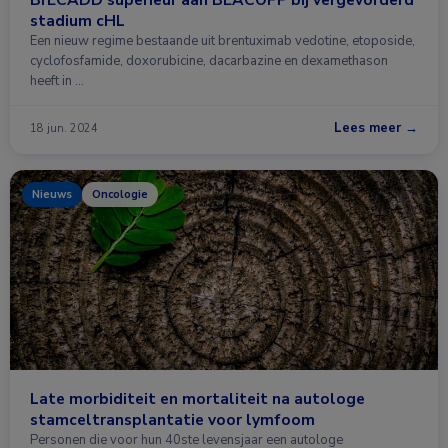
stadium cHL
Een nieuw regime bestaande uit brentuximab vedotine, etoposide,
cyclofosfamide, doxorubicine, dacarbazine en dexamethason
heeft in …
Lees meer →
18 jun. 2024
Nieuws
Oncologie
Late morbiditeit en mortaliteit na autologe
stamceltransplantatie voor lymfoom
Personen die voor hun 40ste levensjaar een autologe