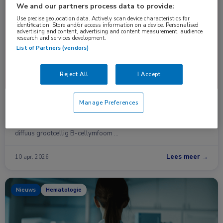
Nieuws
Cardiologie, Hematologie, Oncologie
We and our partners process data to provide:
Use precise geolocation data. Actively scan device characteristics for
identification. Store and/or access information on a device. Personalised
advertising and content, advertising and content measurement, audience
research and services development.
List of Partners (vendors)
Reject All
I Accept
Herziening richtlijn Late effecten na
Manage Preferences
hodgkinlymfoom en DLBCL
14 modules uit de richtlijn Late effecten na hodgkinlymfoom en
diffuus grootcellig B-cellymfoom …
Lees meer →
10 apr. 2026
Nieuws
Hematologie