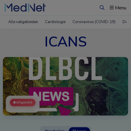
Menu
Zoeken
Alle vakgebieden
Cardiologie
Coronavirus (COVID-19)
Derm
ICANS
Uitgelicht