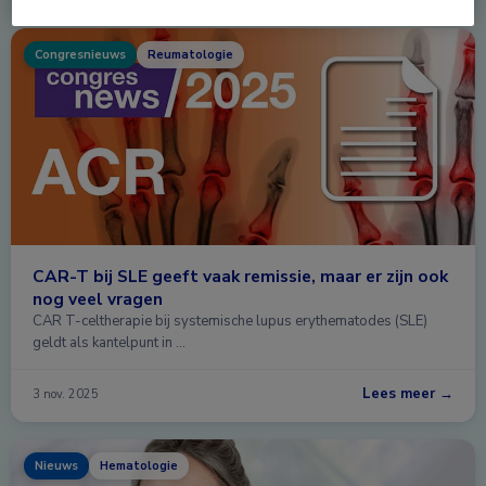
Congresnieuws
Reumatologie
CAR-T bij SLE geeft vaak remissie, maar er zijn ook
nog veel vragen
CAR T-celtherapie bij systemische lupus erythematodes (SLE)
geldt als kantelpunt in …
Lees meer →
3 nov. 2025
Nieuws
Hematologie