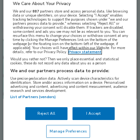
De combinatie van glofitamab met gemcitabine en oxaliplatine
We Care About Your Privacy
(Glofit-GemOx) laat ook in de dagelijkse …
We and our
887
partners store and access personal data, like browsing
data or unique identifiers, on your device. Selecting "I Accept" enables
tracking technologies to support the purposes shown under "we and our
Lees meer →
23 jul. 2026
partners process data to provide," whereas selecting "Reject All" or
withdrawing your consent will disable them. If trackers are disabled,
some content and ads you see may not be as relevant to you. You can
resurface this menu to change your choices or withdraw consent at any
time by clicking the Manage Preferences link on the bottom of the
webpage [or the floating icon on the bottom-left of the webpage, if
Nieuws
Hematologie
applicable]. Your choices will have effect within our Website. For more
details, refer to our Privacy Policy.
Privacy statement
Would you rather not? Then we only place essential and statistical
cookies, these do not record any data about you as a person
We and our partners process data to provide:
Use precise geolocation data. Actively scan device characteristics for
identification. Store and/or access information on a device. Personalised
advertising and content, advertising and content measurement, audience
research and services development.
List of Partners (vendors)
Multipel myeloom: een terug- en vooruitblik
Reject All
I Accept
De ontwikkelingen bij multipel myeloom (MM) volgen elkaar in
hoog tempo op. Prof. dr …
Manage Preferences
Lees meer →
6 feb. 2026