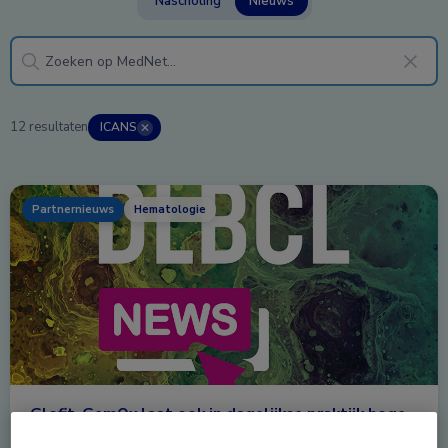
Nascholing
Nieuws
12 resultaten
ICANS
✕
Partnernieuws
Hematologie
Glofit-GemOx laat ook in dagelijkse praktijk hoge
respons zien bij gerecidiveerd/refractair DLBCL