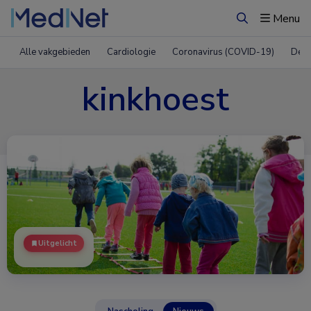
Menu
Zoeken
Alle vakgebieden
Cardiologie
Coronavirus (COVID-19)
Derm
kinkhoest
Uitgelicht