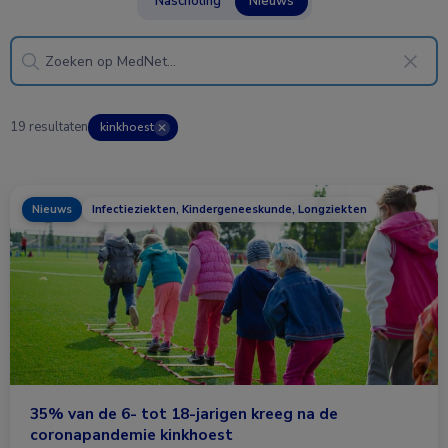
Nascholing
Nieuws
19 resultaten
kinkhoest
✕
Nieuws
Infectieziekten, Kindergeneeskunde, Longziekten
35% van de 6- tot 18-jarigen kreeg na de
coronapandemie kinkhoest