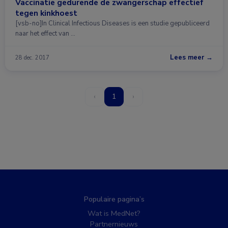
Vaccinatie gedurende de zwangerschap effectief
tegen kinkhoest
[vsb-no]In Clinical Infectious Diseases is een studie gepubliceerd
naar het effect van …
Lees meer →
28 dec. 2017
‹
1
›
Populaire pagina’s
Wat is MedNet?
Partnernieuws