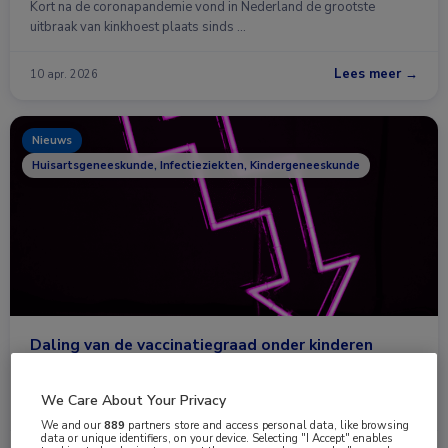
Kort na de coronapandemie vond in Nederland de grootste
uitbraak van kinkhoest plaats sinds …
Lees meer →
10 apr. 2026
Nieuws
Huisartsgeneeskunde, Infectieziekten, Kindergeneeskunde
Daling van de vaccinatiegraad onder kinderen
geboren tussen 2008 en 2020
De vaccinatiegraad onder kinderen in Nederland is in de periode
We Care About Your Privacy
2008-2020 aanzienlijk gedaald …
We and our
889
partners store and access personal data, like browsing
data or unique identifiers, on your device. Selecting "I Accept" enables