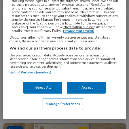
tracking technologies to support the purposes shown under "we and our
Lees meer →
11 dec. 2025
partners process data to provide," whereas selecting "Reject All" or
withdrawing your consent will disable them. If trackers are disabled,
some content and ads you see may not be as relevant to you. You can
resurface this menu to change your choices or withdraw consent at any
time by clicking the Manage Preferences link on the bottom of the
Nieuws
Infectieziekten, Kindergeneeskunde
webpage [or the floating icon on the bottom-left of the webpage, if
applicable]. Your choices will have effect within our Website. For more
details, refer to our Privacy Policy.
Privacy statement
Would you rather not? Then we only place essential and statistical
cookies, these do not record any data about you as a person
We and our partners process data to provide:
Use precise geolocation data. Actively scan device characteristics for
identification. Store and/or access information on a device. Personalised
advertising and content, advertising and content measurement, audience
research and services development.
List of Partners (vendors)
Minder kinkhoestantistoffen bij vaccinatie vóór 24
weken zwangerschap
Reject All
I Accept
Baby’s hebben minder antistoffen tegen kinkhoest als de moeder
de kinkhoestvaccinatie vóór de …
Manage Preferences
Lees meer →
7 aug. 2024