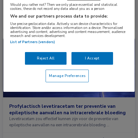
De resultaten van een vergelijkende studie suggereren het gebruik
Would you rather not? Then we only place essential and statistical
van levetiracetam als initiële alternatieve mono …
cookies, these do not record any data about you as a person
We and our partners process data to provide:
Lees meer →
28 nov. 2023
Use precise geolocation data. Actively scan device characteristics for
identification. Store and/or access information on a device. Personalised
advertising and content, advertising and content measurement, audience
research and services development.
List of Partners (vendors)
Nieuws
Neurologie
Reject All
I Accept
Manage Preferences
Profylactisch levetiracetam ter preventie van
epileptische aanvallen na intracerebrale bloeding
Levetiracetam zou effectief kunnen zijn voor de preventie van
epileptische aanvallen na een intracerebrale bloeding …