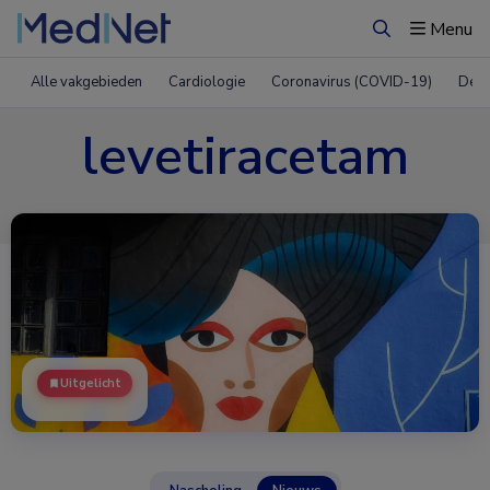
Menu
Zoeken
Alle vakgebieden
Cardiologie
Coronavirus (COVID-19)
Derm
levetiracetam
Uitgelicht