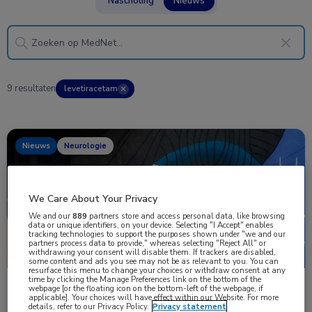
Nascholing
Nieuws
9 resultaten
levetiracetam
✕
Nieuws
Neurologie
We Care About Your Privacy
We and our
889
partners store and access personal data, like browsing
data or unique identifiers, on your device. Selecting "I Accept" enables
tracking technologies to support the purposes shown under "we and our
partners process data to provide," whereas selecting "Reject All" or
withdrawing your consent will disable them. If trackers are disabled,
some content and ads you see may not be as relevant to you. You can
resurface this menu to change your choices or withdraw consent at any
time by clicking the Manage Preferences link on the bottom of the
Levetiracetam versus lamotrigine als
webpage [or the floating icon on the bottom-left of the webpage, if
applicable]. Your choices will have effect within our Website. For more
eerstelijnsbehandeling bij vrouwen met IGE
details, refer to our Privacy Policy.
Privacy statement