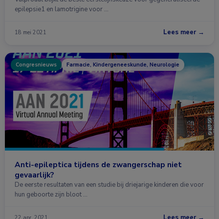
epilepsie1 en lamotrigine voor …
Lees meer →
18 mei 2021
Congresnieuws
Farmacie, Kindergeneeskunde, Neurologie
Anti-epileptica tijdens de zwangerschap niet
gevaarlijk?
De eerste resultaten van een studie bij driejarige kinderen die voor
hun geboorte zijn bloot …
Lees meer →
22 apr. 2021