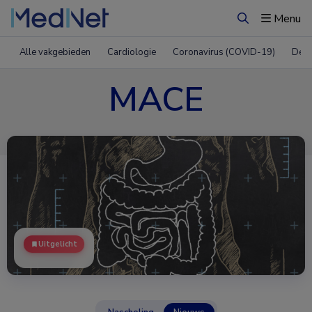
Menu
Zoeken
Alle vakgebieden
Cardiologie
Coronavirus (COVID-19)
Derm
MACE
Uitgelicht