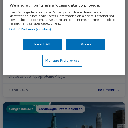
Nieuws
Cardiologie, Huisartsgeneeskunde
We and our partners process data to provide:
Use precise geolocation data. Actively scan device characteristics for
identification. Store and/or access information on a device. Personalised
advertising and content, advertising and content measurement, audience
research and services development.
List of Partners (vendors)
Reject All
I Accept
hs-CRP, LDL-C en Lp(A) voorspellen
Manage Preferences
cardiovasculair risico op lange termijn bij vrouwen
Een eenmalige bepaling van ‘high-sensitivity’ CRP (hs-CRP), LDL-
cholesterol en lipoproteïne A bij …
Lees meer →
20 mrt. 2025
Congresnieuws
Cardiologie, Infectieziekten