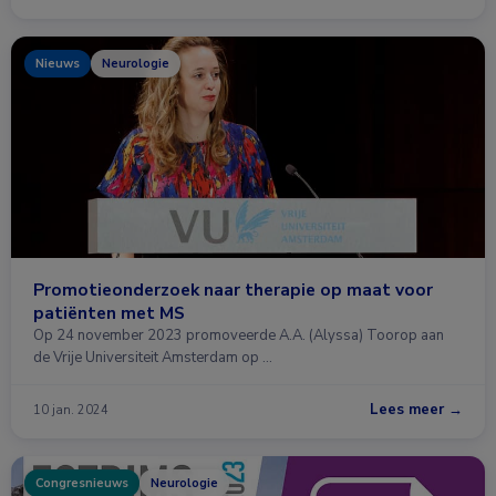
Nieuws
Neurologie
Promotieonderzoek naar therapie op maat voor
patiënten met MS
Op 24 november 2023 promoveerde A.A. (Alyssa) Toorop aan
de Vrije Universiteit Amsterdam op …
Lees meer →
10 jan. 2024
Congresnieuws
Neurologie