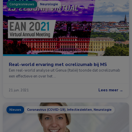
Congresnieuws
Neurologie
Real-world ervaring met ocrelizumab bij MS
Een real-world analyse uit Genua (Italië) toonde dat ocrelizumab
een effectieve en over het …
Lees meer →
21 jun. 2021
Nieuws
Coronavirus (COVID-19), Infectieziekten, Neurologie