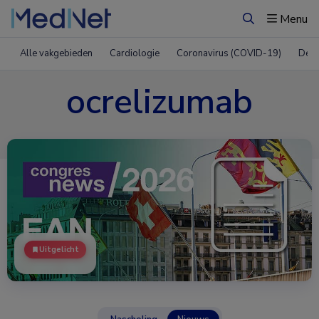
Menu
Zoeken
Alle vakgebieden
Cardiologie
Coronavirus (COVID-19)
Derm
ocrelizumab
Uitgelicht