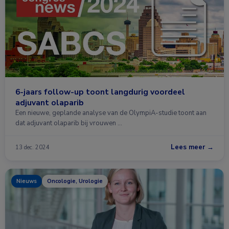
6-jaars follow-up toont langdurig voordeel
adjuvant olaparib
Een nieuwe, geplande analyse van de OlympiA-studie toont aan
dat adjuvant olaparib bij vrouwen …
Lees meer →
13 dec. 2024
Nieuws
Oncologie, Urologie