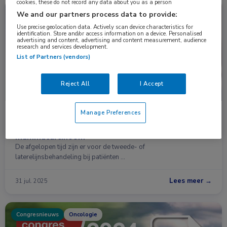
cookies, these do not record any data about you as a person
Nieuws
Oncologie
We and our partners process data to provide:
Use precise geolocation data. Actively scan device characteristics for
identification. Store and/or access information on a device. Personalised
advertising and content, advertising and content measurement, audience
research and services development.
List of Partners (vendors)
Reject All
I Accept
Manage Preferences
Veel nieuwe behandelopties voor gemetastaseerd,
hormoonreceptorpositief, HER2-negatief
mammacarcinoom
De afgelopen tijd zijn er voor de tweede- of
laterelijnsbehandeling bij patiënten …
Lees meer →
31 jul. 2025
Congresnieuws
Oncologie