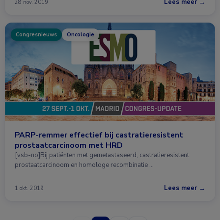
Lees meer →
28 nov. 2019
Congresnieuws
Oncologie
PARP-remmer effectief bij castratieresistent
prostaatcarcinoom met HRD
[vsb-no]Bij patiënten met gemetastaseerd, castratieresistent
prostaatcarcinoom en homologe recombinatie …
Lees meer →
1 okt. 2019