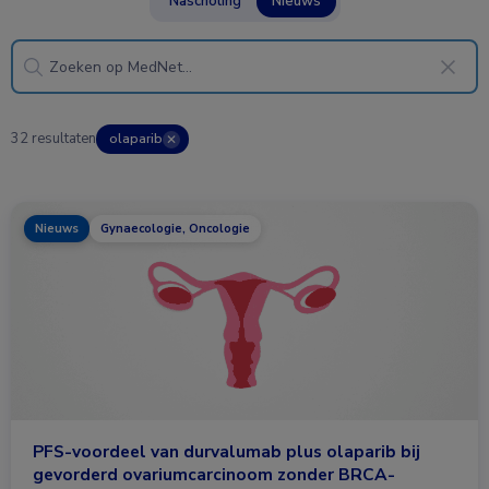
Nascholing
Nieuws
32 resultaten
olaparib
✕
Nieuws
Gynaecologie, Oncologie
PFS-voordeel van durvalumab plus olaparib bij
gevorderd ovariumcarcinoom zonder BRCA-