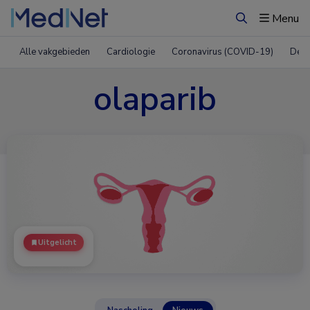
Menu
Zoeken
Alle vakgebieden
Cardiologie
Coronavirus (COVID-19)
Derm
olaparib
Uitgelicht